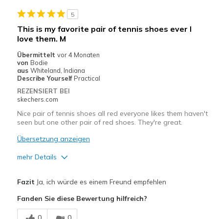
Zu eng
5
Geeignete Verwendung
This is my favorite pair of tennis shoes ever I
Auf der Arbeit
love them. M
Übermittelt
vor 4 Monaten
Freizeitkleidung
von
Bodie
aus
Whiteland, Indiana
Breite
Fühlen sich zu schmal an
Describe Yourself
Practical
Größe
Fühlt sich zu klein an
REZENSIERT BEI
skechers.com
Meine Meinung zu Schuhen
Ich liebe Schuhe
Nice pair of tennis shoes all red everyone likes them haven't
seen but one other pair of red shoes. They're great.
Übersetzung anzeigen
mehr Details
Vorteile
Fazit
Ja, ich würde es einem Freund empfehlen
Attractive Design
Fanden Sie diese Bewertung hilfreich?
Breathe Well
0
0