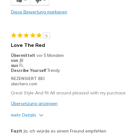
Comfortable
Diese Bewertung markieren
Durable
Stylish
5
Geeignete Verwendung
Love The Red
Casual Wear
Übermittelt
vor 5 Monaten
von
JB
Going Out
aus
FL
Describe Yourself
Trendy
Travel
REZENSIERT BEI
skechers.com
Width
Feels true to width
Great Style And fit All around pleased with my purchase
Sizing
Feels true to size
Übersetzung anzeigen
View On Shoes
I'm Into Shoes
mehr Details
Vorteile
Fazit
Ja, ich würde es einem Freund empfehlen
Attractive Design