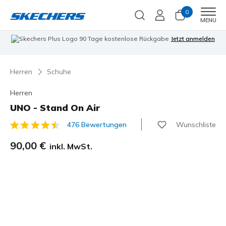
0
Men
MENU
90 Tage kostenlose Rückgabe
Jetzt anmelden
Herren
Schuhe
Herren
UNO - Stand On Air
Wunschliste
476 Bewertungen
3,5 von 5 Kundenbewertungen
90,00 €
inkl. MwSt.