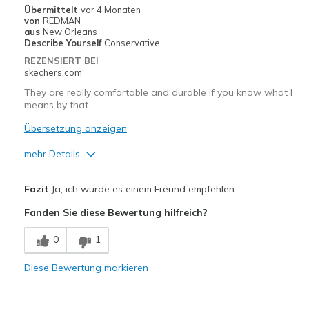
Casual Wear
Übermittelt
vor 4 Monaten
von
REDMAN
Going Out
aus
New Orleans
Describe Yourself
Conservative
Special Occasions
REZENSIERT BEI
skechers.com
Travel
They are really comfortable and durable if you know what I
means by that..
Width
Feels true to width
Sizing
Feels true to size
Übersetzung anzeigen
View On Shoes
Shoes are for Wearing
mehr Details
Vorteile
Fazit
Ja, ich würde es einem Freund empfehlen
Attractive Design
Fanden Sie diese Bewertung hilfreich?
Breathe Well
0
1
Comfortable
Diese Bewertung markieren
Durable
Stylish