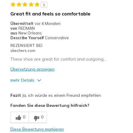
5
Geeignete Verwendung
Great fit and feels so comfortable
Casual Wear
Übermittelt
vor 4 Monaten
von
REDMAN
Going Out
aus
New Orleans
Describe Yourself
Conservative
Special Occasions
REZENSIERT BEI
skechers.com
Travel
These shoe are great for comfort and outgoing…
Width
Feels true to width
Übersetzung anzeigen
Sizing
Feels true to size
mehr Details
View On Shoes
I'm Really Into Shoes
Vorteile
Fazit
Ja, ich würde es einem Freund empfehlen
Attractive Design
Fanden Sie diese Bewertung hilfreich?
Breathe Well
0
0
Comfortable
Diese Bewertung markieren