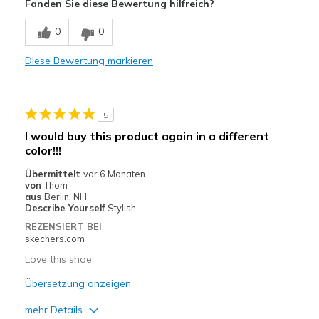
Fanden Sie diese Bewertung hilfreich?
Comfortable
0
0
Durable
Diese Bewertung markieren
Stylish
Geeignete Verwendung
5
Casual Wear
I would buy this product again in a different
color!!!
Going Out
Übermittelt
vor 6 Monaten
Special Occasions
von
Thom
aus
Berlin, NH
Travel
Describe Yourself
Stylish
REZENSIERT BEI
Width
Feels true to width
skechers.com
Sizing
Feels true to size
Love this shoe
View On Shoes
I'm Really Into Shoes
Übersetzung anzeigen
mehr Details