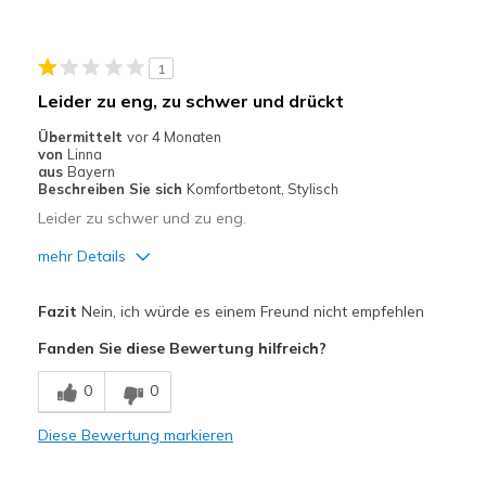
Durable
Stylish
1
Geeignete Verwendung
Leider zu eng, zu schwer und drückt
Casual Wear
Übermittelt
vor 4 Monaten
von
Linna
Going Out
aus
Bayern
Beschreiben Sie sich
Komfortbetont, Stylisch
Width
Feels true to width
Leider zu schwer und zu eng.
Sizing
Feels true to size
mehr Details
View On Shoes
I'm Really Into Shoes
Vorteile
Fazit
Nein, ich würde es einem Freund nicht empfehlen
Attraktives Design
Fanden Sie diese Bewertung hilfreich?
Nachteile
0
0
Nicht sehr flexibel
Diese Bewertung markieren
Ziemlich schwer