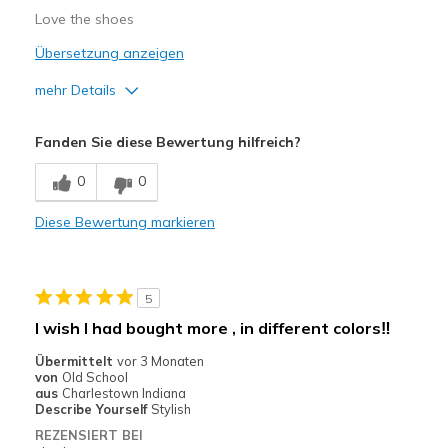
Love the shoes
Übersetzung anzeigen
mehr Details
Vorteile
Fanden Sie diese Bewertung hilfreich?
Attractive Design
0
0
Breathe Well
Diese Bewertung markieren
Comfortable
Durable
5
Stylish
I wish I had bought more , in different colors‼️
Geeignete Verwendung
Übermittelt
vor 3 Monaten
von
Old School
Casual Wear
aus
Charlestown Indiana
Describe Yourself
Stylish
REZENSIERT BEI