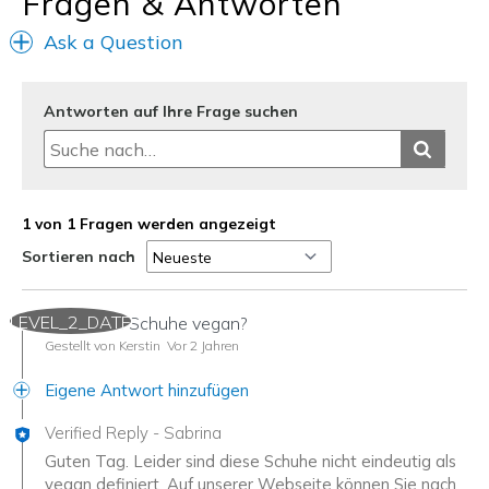
Fragen & Antworten
Sizing
Feels true to size
View On Shoes
Shoes are for Wearing
Ask a Question
Antworten auf Ihre Frage suchen
1 von 1 Fragen werden angezeigt
Sortieren nach
LEVEL_2_DATE
Sind diese Schuhe vegan?
Gestellt von Kerstin
Vor 2 Jahren
Eigene Antwort hinzufügen
Verified Reply
-
Sabrina
Guten Tag. Leider sind diese Schuhe nicht eindeutig als
vegan definiert. Auf unserer Webseite können Sie nach