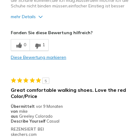
die Schuhe kommen,die ich mag.Ausserdem möchte ich die
Schuhe nicht binden müssen,einfacher Einstieg ist besser
mehr Details
Vorteile
Fanden Sie diese Bewertung hilfreich?
Attraktives Design
0
1
Geeignete Verwendung
Diese Bewertung markieren
Freizeitkleidung
Breite
Fühlen sich zu schmal an
Größe
Fühlt sich zu klein an
5
Meine Meinung zu
Ersatzpaar für alte
Great comfortable walking shoes. Love the red
Schuhen
Schuhe
Color/Price
Übermittelt
vor 9 Monaten
von
mike
aus
Greeley Colorado
Describe Yourself
Casual
REZENSIERT BEI
skechers.com