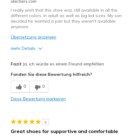
skechers.com
I really wish that this shoe was still available in all the
different colors. In adult as well as big kid sizes. My son
decided he wanted a pair but they weren't available
anymore.
Übersetzung anzeigen
mehr Details
Vorteile
Fazit
Ja, ich würde es einem Freund empfehlen
Attractive Design
Fanden Sie diese Bewertung hilfreich?
Breathe Well
0
0
Comfortable
Diese Bewertung markieren
Durable
Stylish
5
Geeignete Verwendung
Great shoes for supportive and comfortable