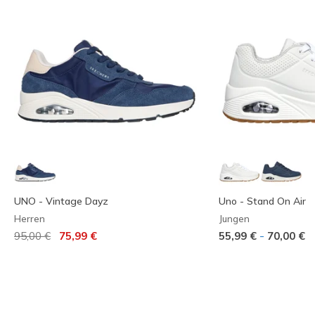
UNO - Vintage Dayz
Uno - Stand On Air
Herren
Jungen
Reduziert von
auf
-
95,00 €
75,99 €
55,99 €
70,00 €