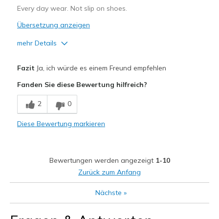
Every day wear. Not slip on shoes.
Übersetzung anzeigen
mehr Details
Vorteile
Fazit
Ja, ich würde es einem Freund empfehlen
Attractive Design
Fanden Sie diese Bewertung hilfreich?
Breathe Well
2
0
Comfortable
Diese Bewertung markieren
Durable
Stylish
Bewertungen werden angezeigt
1-10
Geeignete Verwendung
Zurück zum Anfang
Casual Wear
Nächste
»
Width
Feels true to width