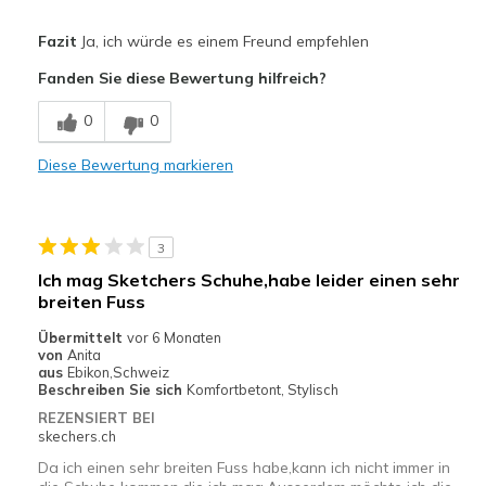
Vorteile
Fazit
Ja, ich würde es einem Freund empfehlen
Attractive Design
Fanden Sie diese Bewertung hilfreich?
Nachteile
0
0
great quality
Diese Bewertung markieren
Geeignete Verwendung
Casual Wear
3
Width
Feels true to width
Ich mag Sketchers Schuhe,habe leider einen sehr
Sizing
Feels true to size
breiten Fuss
View On Shoes
I'm Into Shoes
Übermittelt
vor 6 Monaten
von
Anita
aus
Ebikon,Schweiz
Beschreiben Sie sich
Komfortbetont, Stylisch
REZENSIERT BEI
skechers.ch
Da ich einen sehr breiten Fuss habe,kann ich nicht immer in