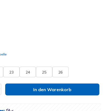
(#
404050N
SLT
)
lt
elle
23
24
25
26
In den Warenkorb