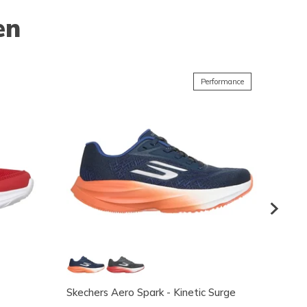
en
Performance
Skechers Aero Spark - Kinetic Surge
Skeche