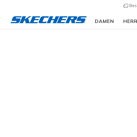
Bes
DAMEN
HER
🎒 Back To School Guide:
JETZT SHOPPEN
Kinder
Jungen
Sneaker