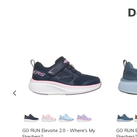
D
GO RUN Elevate 2.0 - Where's My
GO RUN E
Skechers?
Skechers?