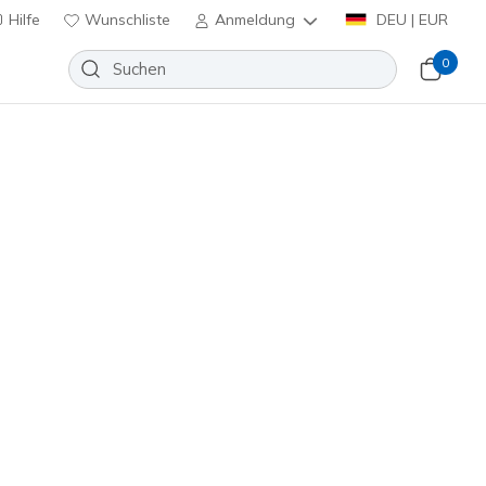
Hilfe
Wunschliste
Anmeldung
DEU | EUR
0
evate 2.0 - Where's My
?
Wunschliste
 Bewertungen
nbewertungen
inkl. MwSt.