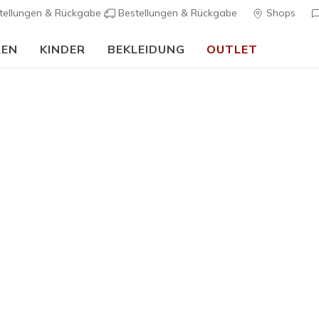
tellungen & Rückgabe
Bestellungen & Rückgabe
Shops
REN
KINDER
BEKLEIDUNG
OUTLET
Jungen
GO RUN El
Skechers
4
5 von 5 Kunde
55,00 €