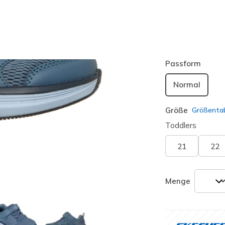
Farbe
Blau Grau
ausgewäh
Passform
Normal
Größe
Größentab
Toddlers
21
22
Menge