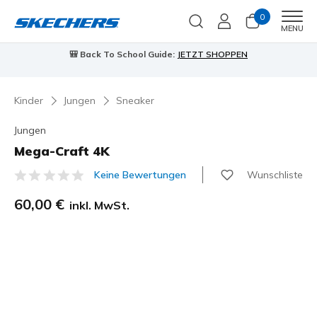
0
Men
MENU
🎒 Back To School Guide:
JETZT SHOPPEN
Kinder
Jungen
Sneaker
Jungen
Mega-Craft 4K
Wunschliste
Keine Bewertungen
5 von 5 Kundenbewertungen
60,00 €
inkl. MwSt.