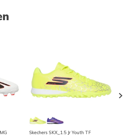
en
h MG
Skechers SKX_1.5 Jr Youth TF
Skeche