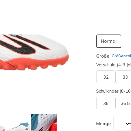
ausgewäh
Passform
Normal
Größe
Größentab
Vorschule (4-8 Ja
32
33
Schulkinder (8-10
36
36.5
Menge