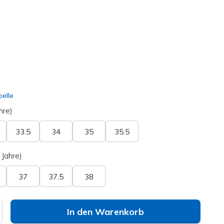
lt
elle
hre)
33.5
34
35
35.5
 Jahre)
37
37.5
38
In den Warenkorb