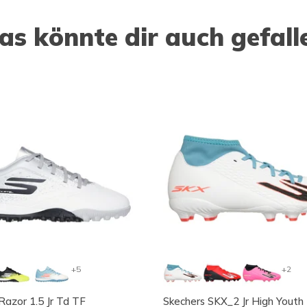
as könnte dir auch gefall
+5
+2
Razor 1.5 Jr Td TF
Skechers SKX_2 Jr High Yout