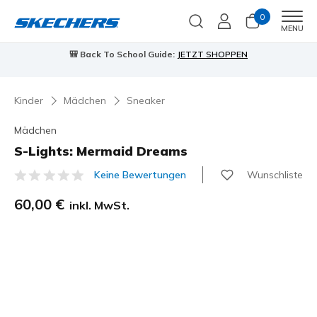
0
Men
MENU
🎒 Back To School Guide:
JETZT SHOPPEN
Kinder
Mädchen
Sneaker
Mädchen
S-Lights: Mermaid Dreams
Wunschliste
Keine Bewertungen
3,5 von 5 Kundenbewertungen
60,00 €
inkl. MwSt.