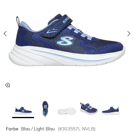
Farbe
Blau / Light Blau
(#
303557L
NVLB
)