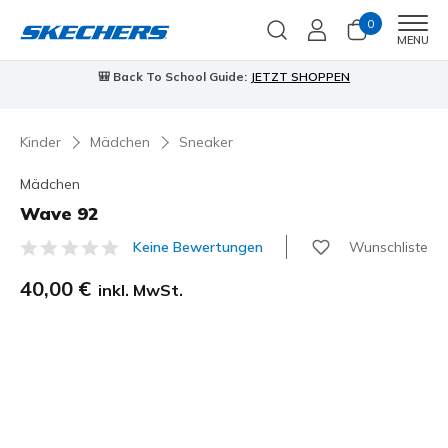
0
Men
MENU
🎒 Back To School Guide:
JETZT SHOPPEN
Kinder
Mädchen
Sneaker
Mädchen
Wave 92
Wunschliste
Keine Bewertungen
3,8 von 5 Kundenbewertungen
40,00 €
inkl. MwSt.