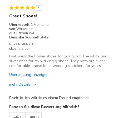
Stylish
5
Nachteile
Great Shoes!
Wear Out Quickly
Übermittelt
1 Monat her
von
Walker girl
Geeignete Verwendung
aus
Carson WA
Describe Yourself
Stylish
Casual Wear
REZENSIERT BEI
skechers.com
Going Out
I will wear the flower shoes for going out. The white and
Walking
silver ones for my walking g shoes. They both are super
comfortable. I have been wearing sketchers for years!
Width
Feels true to width
Übersetzung anzeigen
Sizing
Feels true to size
mehr Details
View On Shoes
I'm Really Into Shoes
Vorteile
Fazit
Ja, ich würde es einem Freund empfehlen
Attractive Design
Fanden Sie diese Bewertung hilfreich?
Breathe Well
0
0