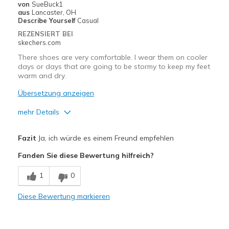
von
SueBuck1
Besondere Anlässe
aus
Lancaster, OH
Describe Yourself
Casual
Freizeitkleidung
REZENSIERT BEI
skechers.com
Zum Ausgehen
There shoes are very comfortable. I wear them on cooler
days or days that are going to be stormy to keep my feet
Breite
Passen genau
warm and dry.
Größe
Passt genau
Übersetzung anzeigen
Meine Meinung zu Schuhen
Ich liebe Schuhe
mehr Details
Vorteile
Fazit
Ja, ich würde es einem Freund empfehlen
Attractive Design
Fanden Sie diese Bewertung hilfreich?
Comfortable
1
0
Durable
Diese Bewertung markieren
Stylish
Geeignete Verwendung