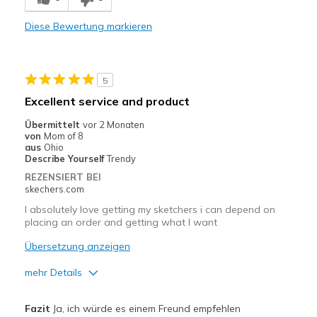
Comfortable
Diese Bewertung markieren
Stylish
Geeignete Verwendung
5
Casual Wear
Excellent service and product
Going Out
Übermittelt
vor 2 Monaten
von
Mom of 8
Width
Feels true to width
aus
Ohio
Describe Yourself
Trendy
Sizing
Feels true to size
REZENSIERT BEI
View On Shoes
I'm Really Into Shoes
skechers.com
I absolutely love getting my sketchers i can depend on
placing an order and getting what I want
Übersetzung anzeigen
mehr Details
Vorteile
Fazit
Ja, ich würde es einem Freund empfehlen