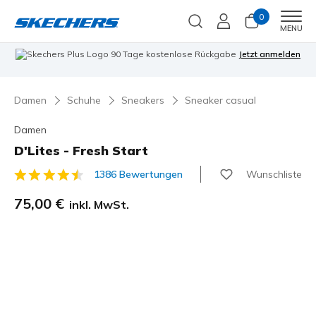
0
Men
MENU
90 Tage kostenlose Rückgabe
Jetzt anmelden
Damen
Schuhe
Sneakers
Sneaker casual
Damen
D'Lites - Fresh Start
Wunschliste
1386 Bewertungen
5 von 5 Kundenbewertungen
75,00 €
inkl. MwSt.