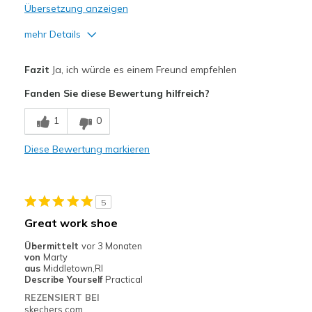
Übersetzung anzeigen
mehr Details
Vorteile
Fazit
Ja, ich würde es einem Freund empfehlen
Attractive Design
Fanden Sie diese Bewertung hilfreich?
Breathe Well
1
0
Durable
Diese Bewertung markieren
Stylish
Geeignete Verwendung
5
Casual Wear
Great work shoe
Going Out
Übermittelt
vor 3 Monaten
von
Marty
Special Occasions
aus
Middletown,RI
Describe Yourself
Practical
Travel
REZENSIERT BEI
skechers.com