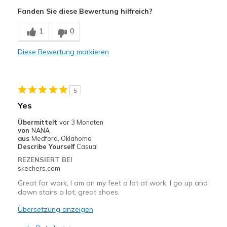
Comfortable
Fanden Sie diese Bewertung hilfreich?
Geeignete Verwendung
1
0
Casual Wear
Diese Bewertung markieren
Going Out
Special Occasions
5
Travel
Yes
Width
Feels true to width
Übermittelt
vor 3 Monaten
von
NANA
Sizing
Feels true to size
aus
Medford, Oklahoma
View On Shoes
Shoes are for Wearing
Describe Yourself
Casual
REZENSIERT BEI
skechers.com
Great for work, I am on my feet a lot at work, I go up and
down stairs a lot, great shoes.
Übersetzung anzeigen