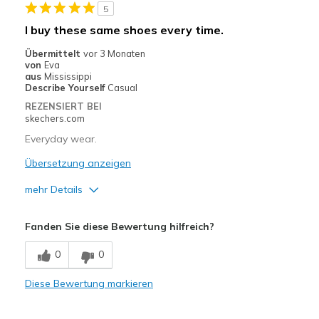
5
Casual Wear
I buy these same shoes every time.
Going Out
Übermittelt
vor 3 Monaten
von
Eva
Special Occasions
aus
Mississippi
Describe Yourself
Casual
Travel
REZENSIERT BEI
skechers.com
Width
Feels true to width
Everyday wear.
Sizing
Feels true to size
Übersetzung anzeigen
View On Shoes
Shoes are for Wearing
mehr Details
Vorteile
Fanden Sie diese Bewertung hilfreich?
Attractive Design
0
0
Comfortable
Diese Bewertung markieren
Stylish