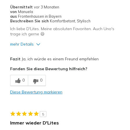
Casual Wear
Übermittelt
vor 3 Monaten
von
Manuela
Going Out
aus
Frontenhausen in Bayern
Beschreiben Sie sich
Komfortbetont, Stylisch
Travel
Ich liebe D'Lites. Meine absoluten Favoriten. Auch Uno's
trage ich gerne 😄
Working on hard cement floors
mehr Details
Width
Feels true to width
Vorteile
Sizing
Feels true to size
Fazit
Ja, ich würde es einem Freund empfehlen
View On Shoes
Attraktives Design
Shoes are for Wearing
Fanden Sie diese Bewertung hilfreich?
Bequem
0
0
Hübsch
Diese Bewertung markieren
Leicht
Stoßdämpfend
5
Geeignete Verwendung
Immer wieder D'Lites
Auf der Arbeit