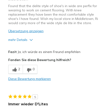
Width
Feels too narrow
Found that the delite style of shoe's in wide are perfix for
Sizing
Feels half size too small
wearing to work on cement flooring. With knee
replacement they have been the most comfortable style
View On Shoes
Shoes are for Wearing
shoe's I have found. Wish my local store in Middletown, Ri
would carry more of the wide style de lite in the store.
Übersetzung anzeigen
mehr Details
Vorteile
Fazit
Ja, ich würde es einem Freund empfehlen
Attractive Design
Fanden Sie diese Bewertung hilfreich?
Breathe Well
2
0
Comfortable
Diese Bewertung markieren
Durable
Stylish
5
Geeignete Verwendung
Immer wieder D'Lites