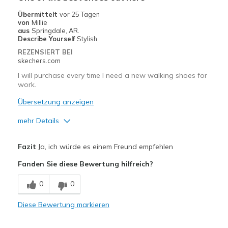
Übermittelt
vor 25 Tagen
von
Millie
aus
Springdale, AR.
Describe Yourself
Stylish
REZENSIERT BEI
skechers.com
I will purchase every time I need a new walking shoes for
work.
Übersetzung anzeigen
mehr Details
Vorteile
Fazit
Ja, ich würde es einem Freund empfehlen
Attractive Design
Fanden Sie diese Bewertung hilfreich?
Breathe Well
0
0
Comfortable
Diese Bewertung markieren
Durable