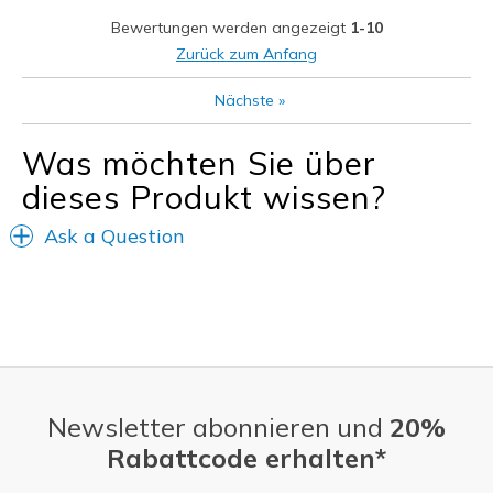
Geeignete Verwendung
Bewertungen werden angezeigt
1-10
Casual Wear
Zurück zum Anfang
Going Out
Nächste
»
Special Occasions
Was möchten Sie über
Travel
dieses Produkt wissen?
Width
Feels true to width
Ask a Question
Sizing
Feels true to size
View On Shoes
Shoes are for Wearing
Newsletter abonnieren und
20%
Rabattcode erhalten*