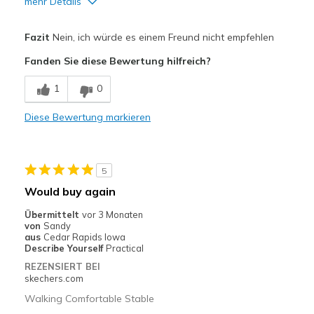
mehr Details
Vorteile
Fazit
Nein, ich würde es einem Freund nicht empfehlen
Attractive Design
Fanden Sie diese Bewertung hilfreich?
Breathe Well
1
0
Comfortable
Diese Bewertung markieren
Durable
Stylish
5
Geeignete Verwendung
Would buy again
Casual Wear
Übermittelt
vor 3 Monaten
von
Sandy
Width
Feels true to width
aus
Cedar Rapids Iowa
Describe Yourself
Practical
Sizing
Feels true to size
REZENSIERT BEI
View On Shoes
Shoes are for Wearing
skechers.com
Walking Comfortable Stable