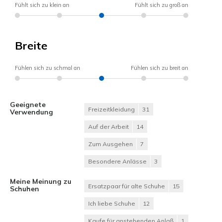
Fühlt sich zu klein an
Fühlt sich zu groß an
Breite
Fühlen sich zu schmal an
Fühlen sich zu breit an
Geeignete
Freizeitkleidung
31
Verwendung
Auf der Arbeit
14
Zum Ausgehen
7
Besondere Anlässe
3
Meine Meinung zu
Ersatzpaar für alte Schuhe
15
Schuhen
Ich liebe Schuhe
12
Kaufe für anstehenden Anlaß
1