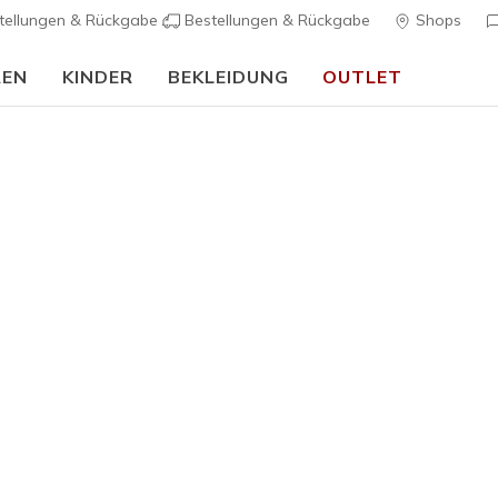
tellungen & Rückgabe
Bestellungen & Rückgabe
Shops
REN
KINDER
BEKLEIDUNG
OUTLET
🎒 Back To School Guide:
JETZT SHOPPEN
ed Fit Kollektion für Damen
 bequemen Tragekomfort unserer Relaxed Fit-Modelle. Mehr Pla
rs Air-Cooled Memory Foam Innensohle ein angenehmes Laufgefüh
ie Kollektion und finde noch heute deine perfekte Passform!
isse