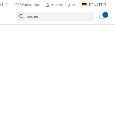
Hilfe
Wunschliste
Anmeldung
DEU | EUR
0
tz im Zehenbereich und dank
l ab dem ersten Schritt.
Sortieren nach