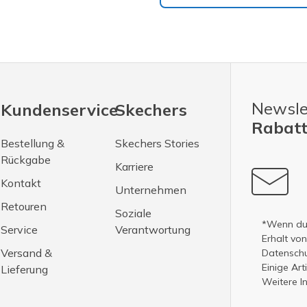
Newsle
Kundenservice
Skechers
Rabatt
Bestellung &
Skechers Stories
Rückgabe
Karriere
Kontakt
Unternehmen
Retouren
Soziale
*Wenn du 
Service
Verantwortung
Erhalt vo
Versand &
Datenschut
Einige Ar
Lieferung
Weitere I