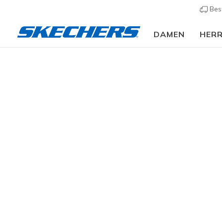
Bes
DAMEN
HER
Relax
GRÖSSE
Erlebe den
der Skeche
Entdecke d
PASSFORM
24 ergebn
FARBE
EIGENSCHAFTEN