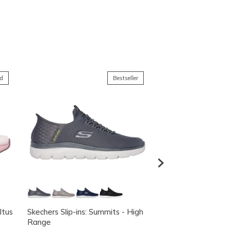
nd
Bestseller
ltus
Skechers Slip-ins: Summits - High
Skechers Slip-ins: 
Range
Brilliant Shine