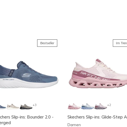
re Bestseller
Bestseller
Im Tre
+3
+2
chers Slip-ins: Bounder 2.0 -
Skechers Slip-ins: Glide-Step A
erged
Damen