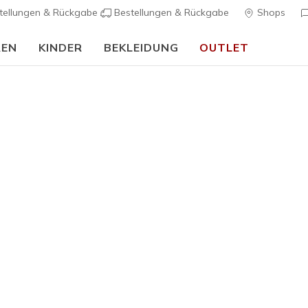
tellungen & Rückgabe
Bestellungen & Rückgabe
Shops
REN
KINDER
BEKLEIDUNG
OUTLET
🎒 Back To School Guide:
JETZT SHOPPEN
Schritt mit den modischen und bequemen Skechers GOlounge Schu
dicht
arch fit
bobs
winterschuhe damen
sli