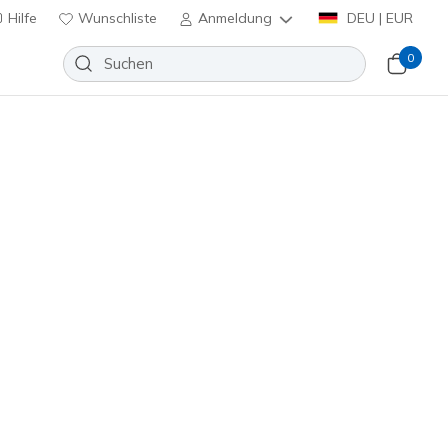
Hilfe
Wunschliste
Anmeldung
DEU | EUR
0
hen.
p in damen
slip in herren