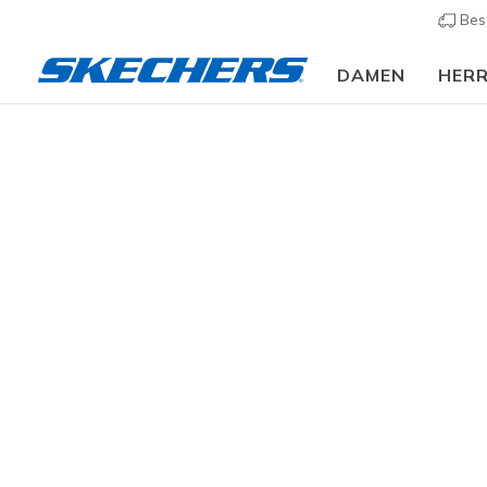
Bes
DAMEN
HER
Skechers GOlounge
Erlebe den innovativen Komfort bei jedem 
Beliebte Suchanfragen
hands free slip-ins
uno
wasser