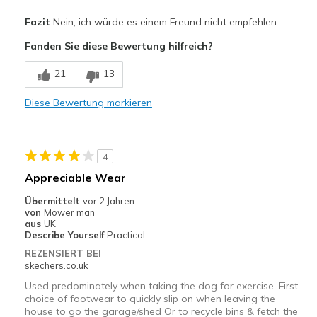
Nachteile
Fazit
Nein, ich würde es einem Freund nicht empfehlen
Lethal in damp conditions
Fanden Sie diese Bewertung hilfreich?
Geeignete Verwendung
21
13
Casual Wear
Diese Bewertung markieren
Width
Feels true to width
Sizing
Feels true to size
View On Shoes
Shoes are for Wearing
4
Appreciable Wear
Übermittelt
vor 2 Jahren
von
Mower man
aus
UK
Describe Yourself
Practical
REZENSIERT BEI
skechers.co.uk
Used predominately when taking the dog for exercise. First
choice of footwear to quickly slip on when leaving the
house to go the garage/shed Or to recycle bins & fetch the