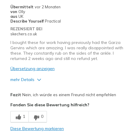
Übermittelt
vor 2 Monaten
von
Olly
aus
UK
Describe Yourself
Practical
REZENSIERT BEI
skechers.co.uk
I bought these for work having previously had the Garza
Gervins which are amazing. I was really disappointed with
these. They constantly rub on the sides of the ankle. I
returned 2 weeks ago and still no refund yet.
Übersetzung anzeigen
mehr Details
Vorteile
Fazit
Nein, ich würde es einem Freund nicht empfehlen
Stylish
Fanden Sie diese Bewertung hilfreich?
Nachteile
1
0
Need Break In
Diese Bewertung markieren
Poor Cushioning