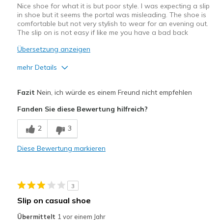
Nice shoe for what it is but poor style. I was expecting a slip
in shoe but it seems the portal was misleading. The shoe is
comfortable but not very stylish to wear for an evening out.
The slip on is not easy if like me you have a bad back
Übersetzung anzeigen
mehr Details
Vorteile
Fazit
Nein, ich würde es einem Freund nicht empfehlen
Comfortable
Fanden Sie diese Bewertung hilfreich?
Nachteile
2
3
Need Break In
Diese Bewertung markieren
Geeignete Verwendung
Casual Wear
3
Width
Feels true to width
Slip on casual shoe
Sizing
Feels true to size
Übermittelt
1 vor einem Jahr
View On Shoes
I'm Into Shoes