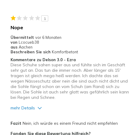
Geeignete Verwendung
1
Casual Wear
Nope
Going Out
Übermittelt
vor 6 Monaten
von
Lcocueb38
Width
Feels too narrow
aus
Aachen
Beschreiben Sie sich
Komfortbetont
Sizing
Feels true to size
Kommentare zu Delson 3.0 - Ezra
View On Shoes
I'm Really Into Shoes
Diese Schuhe sahen super aus und fühlte sich im Geschäft
sehr gut an. Das tun die immer noch. Aber länger als 15'
tragen ist gleich mega heiß werden. Ich dachte das sei
wegen Nässeschutz aber nein die sind auch nicht dicht und
die Sohle fängt schon an vom Schuh (am Rand) sich zu
lösen. Die Sohle ist auch sehr glatt was gefährlich sein kann
bei Regen und Schnee.
mehr Details
Vorteile
Fazit
Nein, ich würde es einem Freund nicht empfehlen
Bequem
Fanden Sie diese Bewertung hilfreich?