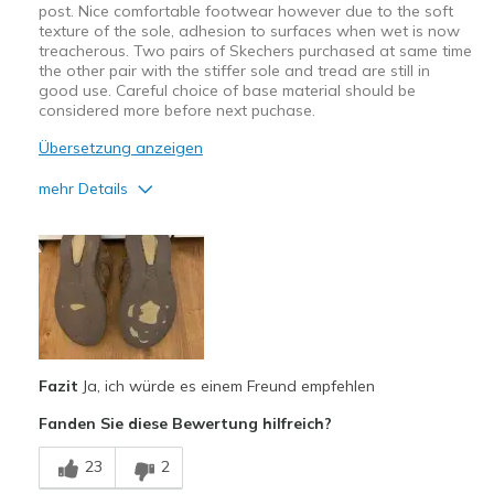
post. Nice comfortable footwear however due to the soft
texture of the sole, adhesion to surfaces when wet is now
treacherous. Two pairs of Skechers purchased at same time
the other pair with the stiffer sole and tread are still in
good use. Careful choice of base material should be
considered more before next puchase.
Übersetzung anzeigen
mehr Details
Vorteile
Attractive Design
Breathe Well
Comfortable
Fazit
Ja, ich würde es einem Freund empfehlen
Nachteile
Fanden Sie diese Bewertung hilfreich?
Wear Out Quickly
23
2
Geeignete Verwendung