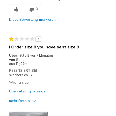
Nachteile
1
0
Hitze.
Diese Bewertung markieren
Nicht dicht.
Geeignete Verwendung
1
Ausnahmsweise wenn nicht lange
I Order size 8 you have sent size 9
Breite
Passen genau
Übermittelt
vor 7 Monaten
Größe
Passt genau
von
Saas
aus
Rg27tr
Meine Meinung zu
Kaufe für anstehenden
REZENSIERT BEI
Schuhen
Anlaß
skechers.co.uk
Wrong size
Übersetzung anzeigen
mehr Details
Sizing
Feels half size too big