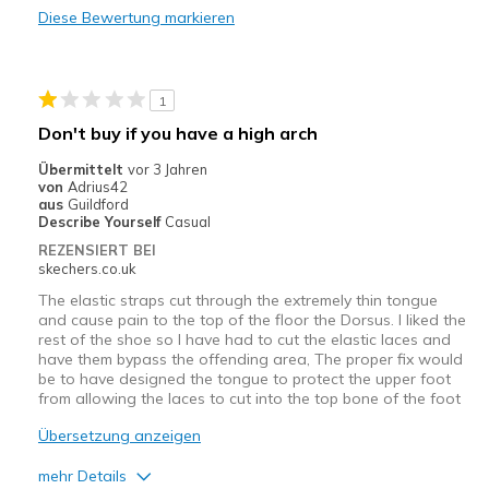
Casual Wear
Diese Bewertung markieren
Width
Feels true to width
Sizing
Feels true to size
1
View On Shoes
Shoes are for Wearing
Don't buy if you have a high arch
Übermittelt
vor 3 Jahren
von
Adrius42
aus
Guildford
Describe Yourself
Casual
REZENSIERT BEI
skechers.co.uk
The elastic straps cut through the extremely thin tongue
and cause pain to the top of the floor the Dorsus. I liked the
rest of the shoe so I have had to cut the elastic laces and
have them bypass the offending area, The proper fix would
be to have designed the tongue to protect the upper foot
from allowing the laces to cut into the top bone of the foot
Übersetzung anzeigen
mehr Details