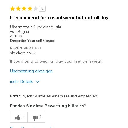
Casual Wear
4
Width
Feels true to width
I recommend for casual wear but not all day
Sizing
Feels half size too small
Übermittelt
1 vor einem Jahr
View On Shoes
Shoes are for Wearing
von
Raghu
aus
UK
Describe Yourself
Casual
REZENSIERT BEI
skechers.co.uk
If you intend to wear all day, your feet will sweat
Übersetzung anzeigen
mehr Details
Vorteile
Fazit
Ja, ich würde es einem Freund empfehlen
Attractive Design
Fanden Sie diese Bewertung hilfreich?
Comfortable
1
1
Durable