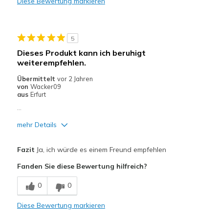
Diese Bewertung markieren
Stylish
Nachteile
5
Not breathable
Dieses Produkt kann ich beruhigt
weiterempfehlen.
Width
Feels true to width
Sizing
Feels true to size
Übermittelt
vor 2 Jahren
von
Wacker09
View On Shoes
Shoes are for Wearing
aus
Erfurt
...
mehr Details
Vorteile
Fazit
Ja, ich würde es einem Freund empfehlen
Attraktives Design
Fanden Sie diese Bewertung hilfreich?
Bequem
0
0
Geeignete Verwendung
Diese Bewertung markieren
Freizeitkleidung