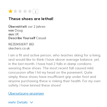
Breite
Passen genau
1
Größe
Passt genau
These shoes are lethal!
Meine Meinung zu
Ersatzpaar für alte
Schuhen
Schuhe
Übermittelt
vor 2 Jahren
von
Doug
aus
UK
Describe Yourself
Casual
REZENSIERT BEI
skechers.co.uk
I am a fit and active person, who teaches skiing for a living,
and would like to think I have above average balance, yet,
in the last month, I have had 2 falls in damp condions
wearing these shoes. The most recent fall caused mild
concussion after I hit my head on the pavement. Quite
simply, these shoes have insufficient grip under foot and
anyone purchasing these is risking their health. For my own
safety, I have binned these shoes!
Übersetzung anzeigen
mehr Details