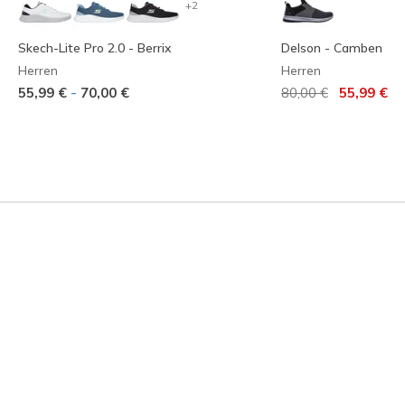
+2
Skech-Lite Pro 2.0 - Berrix
Delson - Camben
Herren
Herren
Reduziert von
auf
-
55,99 €
70,00 €
80,00 €
55,99 €