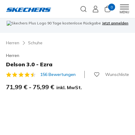
0
Men
MENU
90 Tage kostenlose Rückgabe
Jetzt anmelden
Herren
Schuhe
Herren
Delson 3.0 - Ezra
Wunschliste
156 Bewertungen
4,6 von 5 Kundenbewertungen
71,99 €
-
75,99 €
inkl. MwSt.