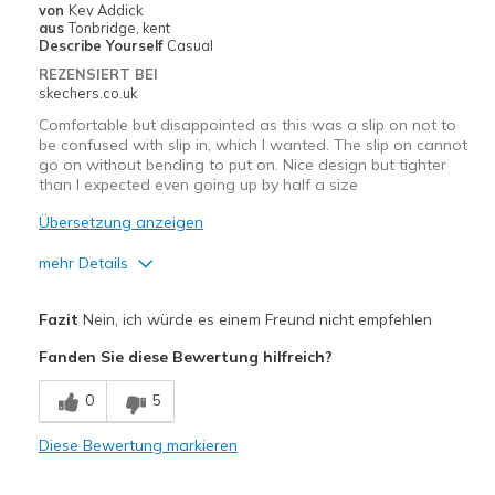
von
Kev Addick
aus
Tonbridge, kent
Describe Yourself
Casual
REZENSIERT BEI
skechers.co.uk
Comfortable but disappointed as this was a slip on not to
be confused with slip in, which I wanted. The slip on cannot
go on without bending to put on. Nice design but tighter
than I expected even going up by half a size
Übersetzung anzeigen
mehr Details
Vorteile
Fazit
Nein, ich würde es einem Freund nicht empfehlen
Comfortable
Fanden Sie diese Bewertung hilfreich?
Nachteile
0
5
Need Break In
Diese Bewertung markieren
Geeignete Verwendung