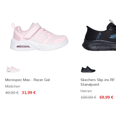
Microspec Max - Racer Gal
Skechers Slip-ins RF: 
Standpoint
Mädchen
Herren
Reduziert von
auf
40,00 €
31,99 €
Reduziert von
auf
100,00 €
69,99 €