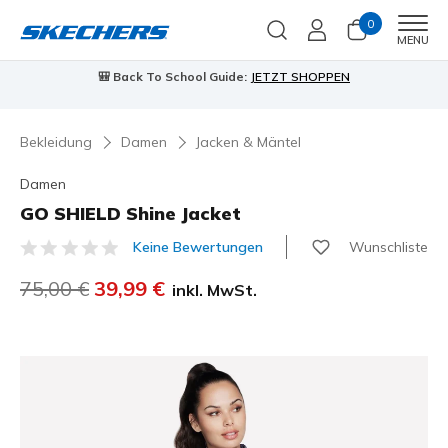
0
Men
MENU
🎒 Back To School Guide:
JETZT SHOPPEN
Bekleidung
Damen
Jacken & Mäntel
Damen
GO SHIELD Shine Jacket
Wunschliste
Keine Bewertungen
5 von 5 Kundenbewertungen
Reduziert von
75,00 €
auf
39,99 €
inkl. MwSt.