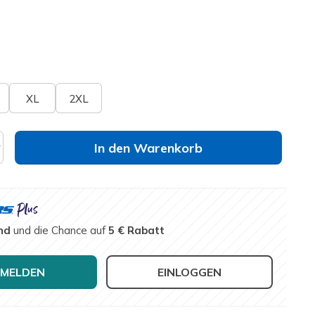
lt
elle
Größe nicht verfügbar?
XL
2XL
In den Warenkorb
nd
und die Chance auf
5 € Rabatt
MELDEN
EINLOGGEN