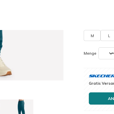
ausgewäh
Größe
Größentab
M
L
Menge
Gratis Versa
AN