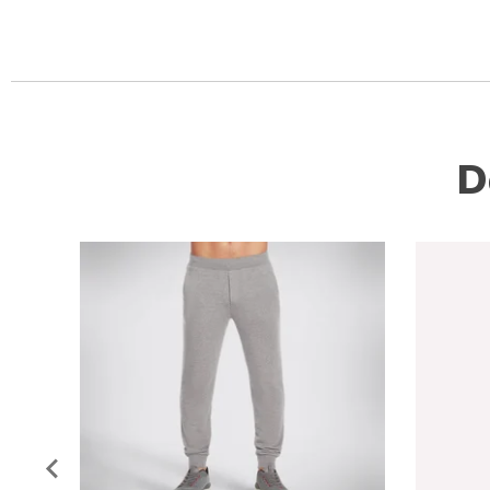
Slidepanel 1 of 1, Showing items 1 to 5 of 1.
D