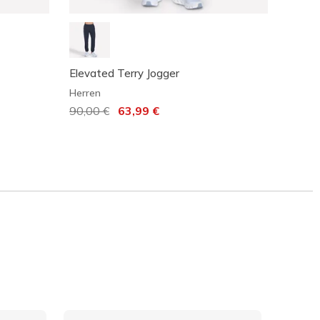
Elevated Terry Jogger
GO ST
Herren
Herren
Reduziert von
90,00 €
auf
63,99 €
Reduz
60,00