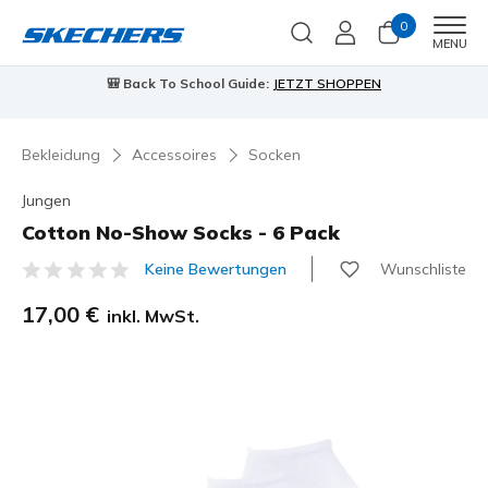
0
Men
MENU
🎒 Back To School Guide:
JETZT SHOPPEN
Bekleidung
Accessoires
Socken
Jungen
Cotton No-Show Socks - 6 Pack
Wunschliste
Keine Bewertungen
3,5 von 5 Kundenbewertungen
17,00 €
inkl. MwSt.