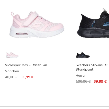
Microspec Max - Racer Gal
Skechers Slip-ins RF: 
Standpoint
Mädchen
Herren
Reduziert von
auf
40,00 €
31,99 €
Reduziert von
auf
100,00 €
69,99 €