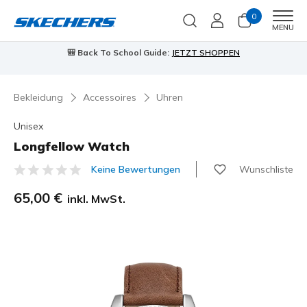
0
Men
MENU
🎒 Back To School Guide:
JETZT SHOPPEN
Bekleidung
Accessoires
Uhren
Unisex
Longfellow Watch
Wunschliste
Keine Bewertungen
4,1 von 5 Kundenbewertungen
65,00 €
inkl. MwSt.