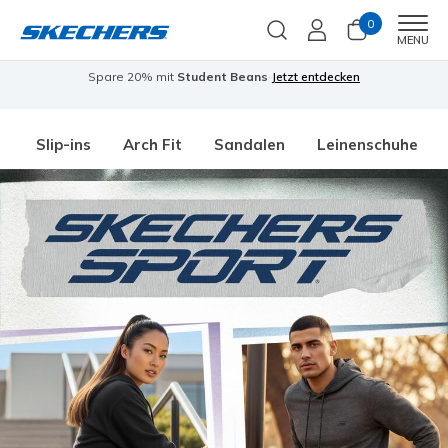
0
Men
MENU
Spare 20% mit
Student Beans
Jetzt entdecken
Slip-ins
Arch Fit
Sandalen
Leinenschuhe