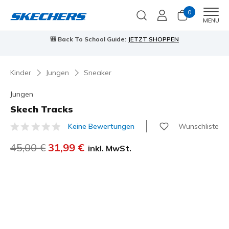
0
Men
MENU
🎒 Back To School Guide:
JETZT SHOPPEN
Kinder
Jungen
Sneaker
Jungen
Skech Tracks
Wunschliste
Keine Bewertungen
3,3 von 5 Kundenbewertungen
Reduziert von
45,00 €
auf
31,99 €
inkl. MwSt.