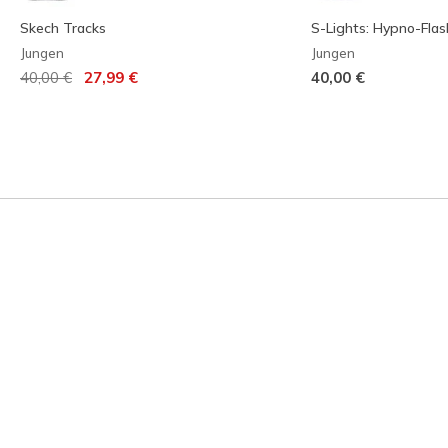
Skech Tracks
S-Lights: Hypno-Flas
Jungen
Jungen
Reduziert von
auf
40,00 €
27,99 €
40,00 €