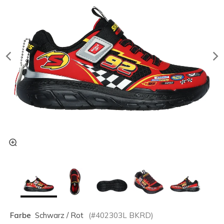
Farbe
Schwarz / Rot
(#
402303L
BKRD
)