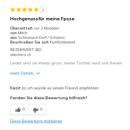
Sohle memory Form viel dünner
5
Geeignete Verwendung
Hochgenussfür meine Fpsse
Auf der Arbeit
Übermittelt
vor 2 Monaten
von
Mitch
Freizeitkleidung
aus
Schinznach Dorf / Schweiz
Beschreiben Sie sich
Komfortbetont
Breite
Passen genau
REZENSIERT BEI
Größe
Passt genau
skechers.ch
Leider sind sie etwas gross, meine Tochter wird sich freuen
mehr Details
Vorteile
Fazit
Ja, ich würde es einem Freund empfehlen
Bequem
Fanden Sie diese Bewertung hilfreich?
Stoßdämpfend
0
0
Geeignete Verwendung
Diese Bewertung markieren
Freizeitkleidung