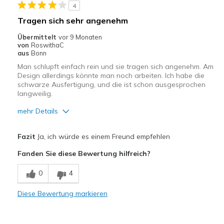
4
Tragen sich sehr angenehm
Übermittelt
vor 9 Monaten
von
RoswithaC
aus
Bonn
Man schlupft einfach rein und sie tragen sich angenehm. Am
Design allerdings könnte man noch arbeiten. Ich habe die
schwarze Ausfertigung, und die ist schon ausgesprochen
langweilig.
mehr Details
Breite
Passen genau
Fazit
Ja, ich würde es einem Freund empfehlen
Größe
Passt genau
Fanden Sie diese Bewertung hilfreich?
0
4
Diese Bewertung markieren