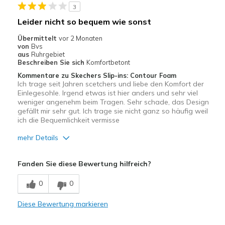
3
Leider nicht so bequem wie sonst
Übermittelt
vor 2 Monaten
von
Bvs
aus
Ruhrgebiet
Beschreiben Sie sich
Komfortbetont
Kommentare zu Skechers Slip-ins: Contour Foam
Ich trage seit Jahren scetchers und liebe den Komfort der
Einlegesohle. Irgend etwas ist hier anders und sehr viel
weniger angenehm beim Tragen. Sehr schade, das Design
gefällt mir sehr gut. Ich trage sie nicht ganz so häufig weil
ich die Bequemlichkeit vermisse
mehr Details
Vorteile
Fanden Sie diese Bewertung hilfreich?
Attraktives Design
0
0
Nachteile
Diese Bewertung markieren
Keine Stoßdämpfung