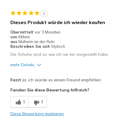
Breite
Passen genau
5
Größe
Fühlt sich zu groß an
Dieses Produkt würde ich wieder kaufen
Meine Meinung zu
Ersatzpaar für alte
Schuhen
Schuhe
Übermittelt
vor 3 Monaten
von
KMent
aus
Mülheim an der Ruhr
Beschreiben Sie sich
Stylisch
Die Schuhe sind so wie ich sie mir vorgestellt habe.
mehr Details
Geeignete Verwendung
Fazit
Ja, ich würde es einem Freund empfehlen
Freizeitkleidung
Fanden Sie diese Bewertung hilfreich?
Zum Ausgehen
1
1
Breite
Passen genau
Diese Bewertung markieren
Größe
Passt genau
Meine Meinung zu Schuhen
Ich liebe Schuhe