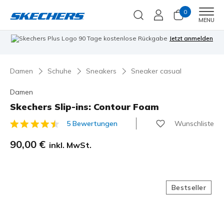
0
Men
MENU
90 Tage kostenlose Rückgabe
Jetzt anmelden
Damen
Schuhe
Sneakers
Sneaker casual
Damen
Skechers Slip-ins: Contour Foam
Wunschliste
5 Bewertungen
3,2 von 5 Kundenbewertungen
90,00 €
inkl. MwSt.
Bestseller