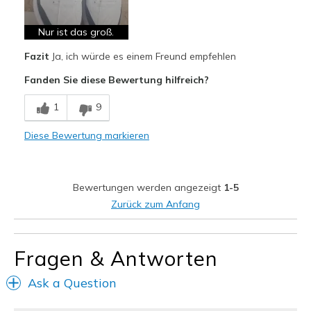
Bequem
Hübsch
Nur ist das groß.
Fazit
Ja, ich würde es einem Freund empfehlen
Leicht
Fanden Sie diese Bewertung hilfreich?
Stoßdämpfend
1
9
Geeignete Verwendung
Zum Ausgehen
Diese Bewertung markieren
Meine Meinung zu Schuhen
Ich liebe Schuhe
Bewertungen werden angezeigt
1-5
Zurück zum Anfang
Fragen & Antworten
Ask a Question