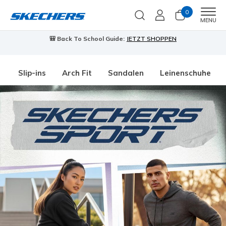
0
Men
MENU
🎒 Back To School Guide:
JETZT SHOPPEN
Slip-ins
Arch Fit
Sandalen
Leinenschuhe