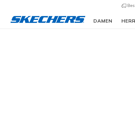
Bes
DAMEN
HER
Slip-ins
A