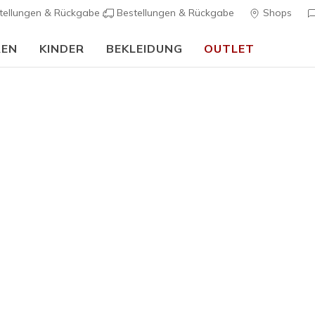
tellungen & Rückgabe
Bestellungen & Rückgabe
Shops
REN
KINDER
BEKLEIDUNG
OUTLET
90 Tage kostenlose Rückgabe
Jetzt anmelden
rch Fit
Sandalen
Leinensc