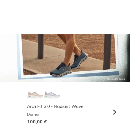
Arch Fit 3.0 - Radiant Wave
Relaxed
Damen
Herren
100,00 €
95,00 