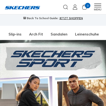
0
Men
MENU
🎒 Back To School Guide:
JETZT SHOPPEN
Slip-ins
Arch Fit
Sandalen
Leinenschuhe