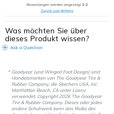
Bewertungen werden angezeigt
1-2
Größe
Passt genau
Zurück zum Anfang
Meine Meinung zu
Ersatzpaar für alte
Schuhen
Schuhe
Was möchten Sie über
dieses Produkt wissen?
Ask a Question
Goodyear (und Winged Foot Design) sind
Handelsmarken von The Goodyear Tire &
Rubber Company, die Skechers USA, Inc.
Manhattan Beach, CA unter Lizenz
verwendet. Copyright 2026 The Goodyear
Tire & Rubber Company. Dieses oder jedes
andere Schuhwerk kann das Risiko des