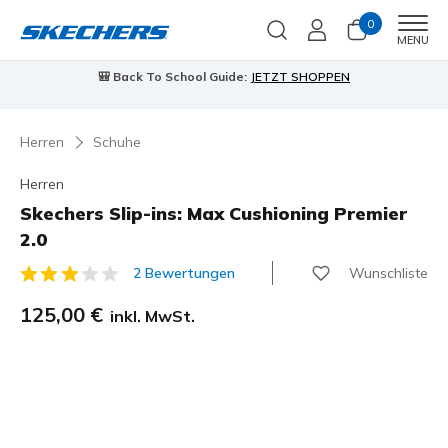
0
Men
MENU
90 Tage kostenlose Rückgabe
Jetzt anmelden
…
Herren
Schuhe
Herren
Skechers Slip-ins: Max Cushioning Premier
2.0
Wunschliste
2 Bewertungen
4,1 von 5 Kundenbewertungen
125,00 €
inkl. MwSt.