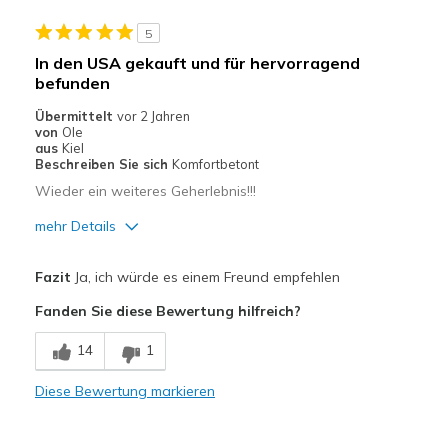
5
In den USA gekauft und für hervorragend
befunden
Übermittelt
vor 2 Jahren
von
Ole
aus
Kiel
Beschreiben Sie sich
Komfortbetont
Wieder ein weiteres Geherlebnis!!!
mehr Details
Vorteile
Fazit
Ja, ich würde es einem Freund empfehlen
Bequem
Fanden Sie diese Bewertung hilfreich?
Stoßdämpfend
14
1
Geeignete Verwendung
Diese Bewertung markieren
Zum Ausgehen
Breite
Passen genau