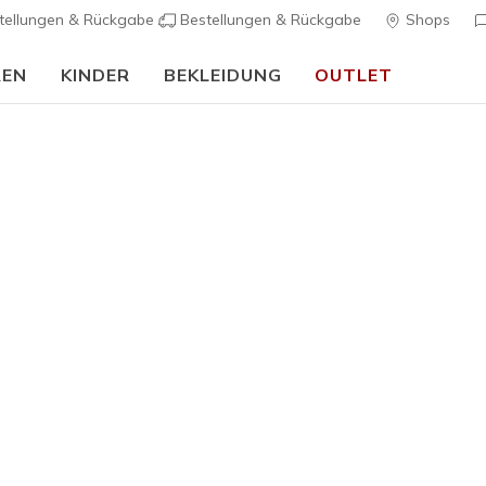
tellungen & Rückgabe
Bestellungen & Rückgabe
Shops
REN
KINDER
BEKLEIDUNG
OUTLET
🎒 Back To School Guide:
JETZT SHOPPEN
Kinder
Skechers 
K
5 von 5 Kunde
Reduzier
50,00 €
a
Farbe
Weiss / T