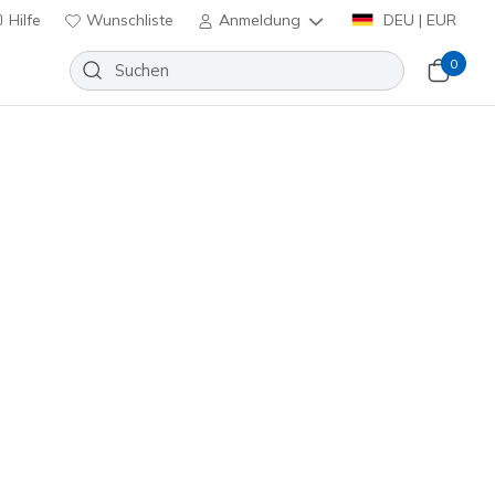
Hilfe
Wunschliste
Anmeldung
DEU | EUR
0
Razor 1.5 Jr Youth FG
Wunschliste
eine Bewertungen
nbewertungen
t von
uf
35,99 €
inkl. MwSt.
ürkis
(#
252060L
WTQP
)