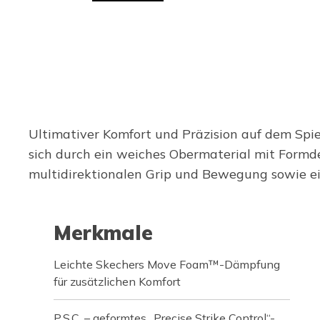
Ultimativer Komfort und Präzision auf dem Spi
sich durch ein weiches Obermaterial mit Formdet
multidirektionalen Grip und Bewegung sowie e
Merkmale
Leichte Skechers Move Foam™-Dämpfung
für zusätzlichen Komfort
P.S.C. – geformtes „Precise Strike Control“-