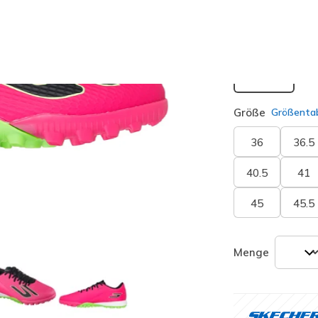
Passform
Normal
Größe
Größentab
36
36.5
40.5
41
45
45.5
Menge