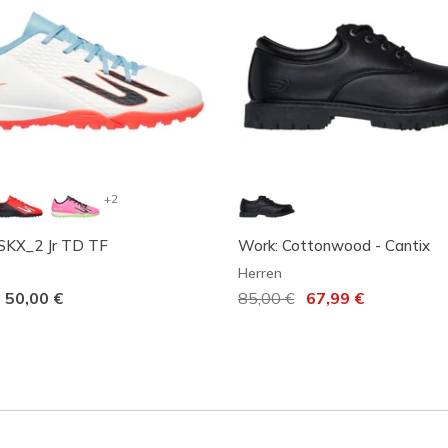
+2
 SKX_2 Jr TD TF
Work: Cottonwood - Cantix
Herren
-
50,00 €
Reduziert von
85,00 €
auf
67,99 €