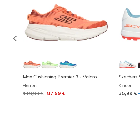
Max Cushioning Premier 3 - Valaro
Skechers
Herren
Kinder
Reduziert von
110,00 €
auf
87,99 €
35,99 €