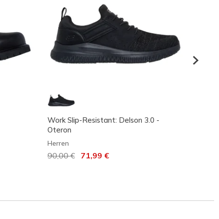
Work Slip-Resistant: Delson 3.0 -
Snoop
Oteron
Herren
Herren
Reduz
80,00
Reduziert von
90,00 €
auf
71,99 €