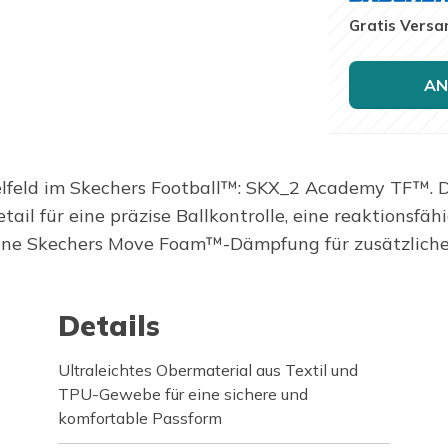
Gratis Versa
AN
elfeld im Skechers Football™: SKX_2 Academy TF™. Di
ail für eine präzise Ballkontrolle, eine reaktionsfä
ine Skechers Move Foam™-Dämpfung für zusätzliche
Details
Ultraleichtes Obermaterial aus Textil und
TPU-Gewebe für eine sichere und
komfortable Passform