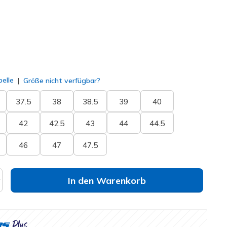
ausgewählt
elle
Größe nicht verfügbar?
37.5
38
38.5
39
40
42
42.5
43
44
44.5
46
47
47.5
In den Warenkorb