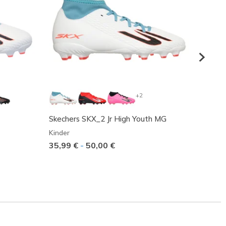
+2
Skechers SKX_2 Jr High Youth MG
Skeche
Kinder
Unisex
35,99 €
-
50,00 €
157,9