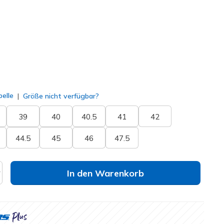
ausgewählt
elle
Größe nicht verfügbar?
39
40
40.5
41
42
44.5
45
46
47.5
In den Warenkorb