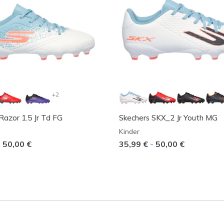
+2
Razor 1.5 Jr Td FG
Skechers SKX_2 Jr Youth MG
Kinder
-
50,00 €
35,99 €
-
50,00 €