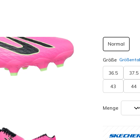
Passform
Normal
Größe
Größentab
36.5
37.5
43
44
Menge