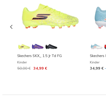
Skechers SKX_ 1.5 Jr Td FG
Skechers 
Kinder
Kinder
Reduziert von
50,00 €
auf
34,99 €
34,99 €