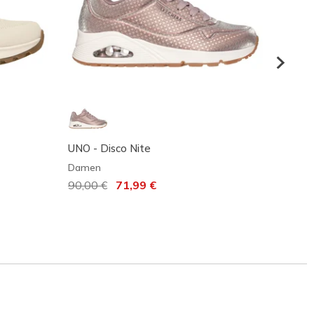
UNO - Disco Nite
UNO G
Damen
Mädch
Reduziert von
90,00 €
auf
71,99 €
Reduz
70,00