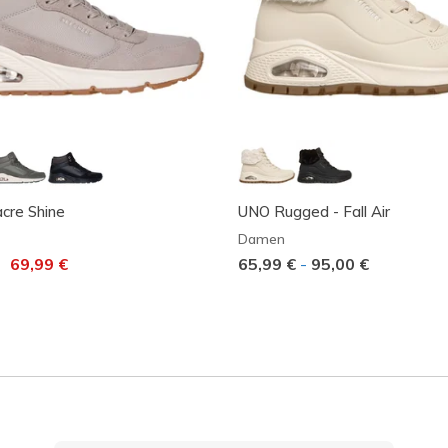
cre Shine
UNO Rugged - Fall Air
Damen
t von
auf
69,99 €
65,99 €
-
95,00 €