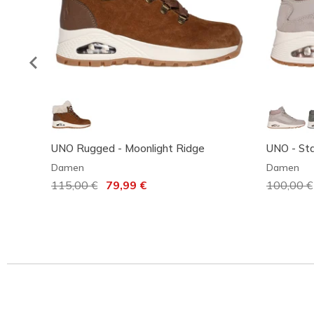
UNO Rugged - Moonlight Ridge
UNO - Sta
Damen
Damen
Reduziert von
115,00 €
auf
79,99 €
Reduzier
100,00 €