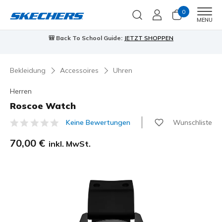
0
Men
MENU
🎒 Back To School Guide:
JETZT SHOPPEN
Bekleidung
Accessoires
Uhren
Herren
Roscoe Watch
Wunschliste
Keine Bewertungen
5 von 5 Kundenbewertungen
70,00 €
inkl. MwSt.