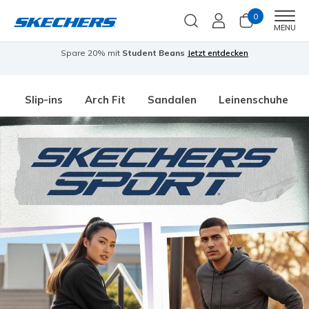
0
Men
MENU
Spare 20% mit
Student Beans
Jetzt entdecken
Slip-ins
Arch Fit
Sandalen
Leinenschuhe