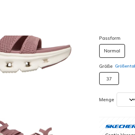
Farbe
Dunkel R
ausgewäh
Passform
Normal
Größe
Größentab
37
Menge