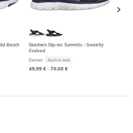
clid Beach
Skechers Slip-ins: Summits - Sweetly
Skeche
Evolved
- Cozy
Dame
Damen
Auch in weit
Reduz
75,00
49,99 €
-
70,00 €