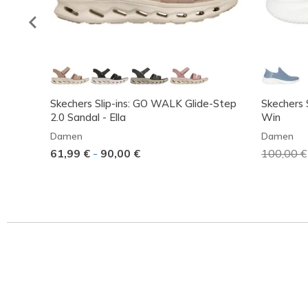
Skechers Slip-ins: GO WALK Glide-Step
Skechers S
2.0 Sandal - Ella
Win
Damen
Damen
61,99 €
-
90,00 €
Reduzier
100,00 €