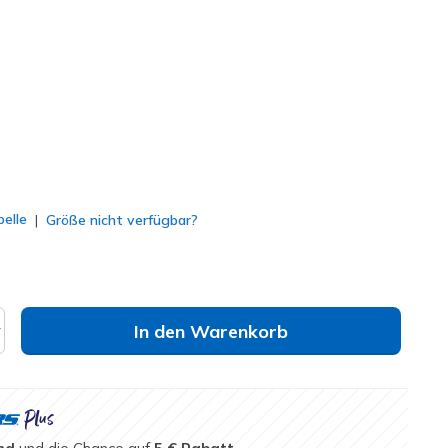
osa
(#
164067
DKRS
)
lt
elle
Größe nicht verfügbar?
In den Warenkorb