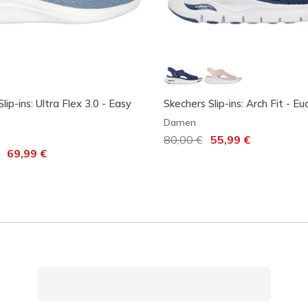
lip-ins: Ultra Flex 3.0 - Easy
Skechers Slip-ins: Arch Fit - Eu
Damen
Reduziert von
80,00 €
auf
55,99 €
t von
auf
69,99 €