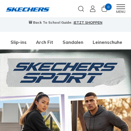
0
Men
MENU
🎒 Back To School Guide:
JETZT SHOPPEN
Slip-ins
Arch Fit
Sandalen
Leinenschuhe