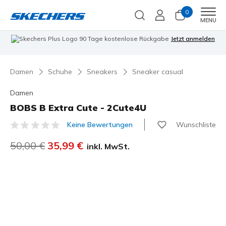
0
Men
MENU
90 Tage kostenlose Rückgabe
Jetzt anmelden
Damen
Schuhe
Sneakers
Sneaker casual
Damen
BOBS B Extra Cute - 2Cute4U
Wunschliste
Keine Bewertungen
5 von 5 Kundenbewertungen
Reduziert von
50,00 €
auf
35,99 €
inkl. MwSt.