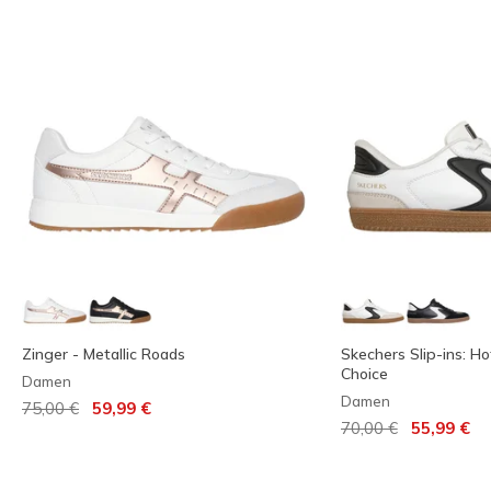
Zinger - Metallic Roads
Skechers Slip-ins: Ho
Choice
Damen
Damen
Reduziert von
auf
75,00 €
59,99 €
Reduziert von
auf
70,00 €
55,99 €