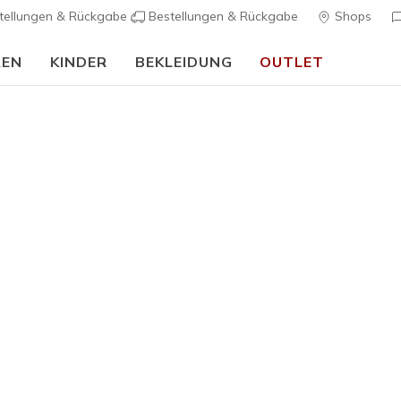
tellungen & Rückgabe
Bestellungen & Rückgabe
Shops
REN
KINDER
BEKLEIDUNG
OUTLET
90 Tage kostenlose Rückgabe
Jetzt anmelden
…
Damen
BOBS Spor
3
4,4 von 5 Kund
70,00 €
Farbe
Grün
(#
1