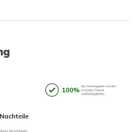
ng
der Anwortgeber würden
100%
es einem Freund
weiterempfehlen.
Nachteile
Nein Nachteile