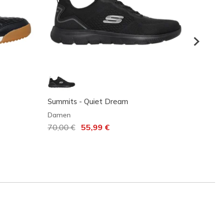
Summits - Quiet Dream
Skeche
Banya
Damen
Dame
Reduziert von
70,00 €
auf
55,99 €
Reduz
110,0