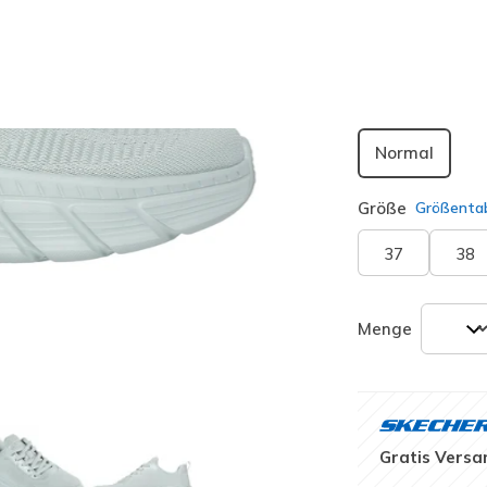
ausgewäh
Passform
Normal
Größe
Größentab
37
38
Menge
Gratis Versa