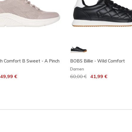
h Comfort B Sweet - A Pinch
BOBS Billie - Wild Comfort
Damen
t von
uf
49,99 €
Reduziert von
60,00 €
auf
41,99 €