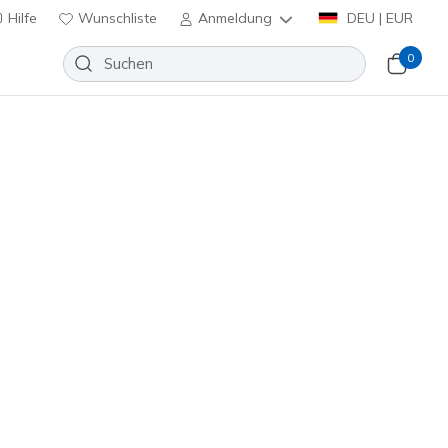
Hilfe
Wunschliste
Anmeldung
DEU | EUR
0
t B Flex HI - Flying HI
Wunschliste
 Bewertungen
enbewertungen
inkl. MwSt.
17385
SAGE
)