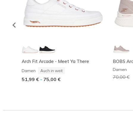
Arch Fit Arcade - Meet Ya There
BOBS Arc
Damen
Damen
Auch in weit
Reduzier
70,00 €
a
51,99 €
-
75,00 €