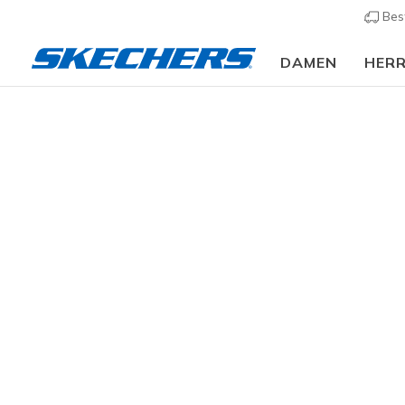
Bes
DAMEN
HER
Damen
Schuhe
Sneakers
Sneaker casual