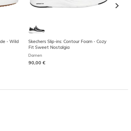
ade - Wild
Skechers Slip-ins: Contour Foam - Cozy
Skeche
Fit Sweet Nostalgia
Soft 
Damen
Dame
90,00 €
70,00