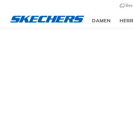
Bes
DAMEN
HER
Damen
Schuhe
Sneakers
Sneaker casual