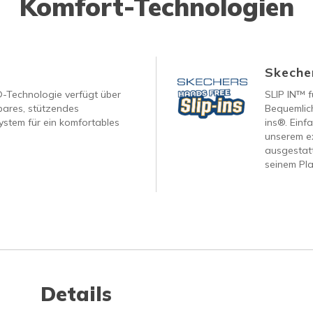
Komfort-Technologien
Skecher
®-Technologie verfügt über
SLIP IN™ f
ares, stützendes
Bequemlich
ystem für ein komfortables
ins®. Einf
unserem ex
ausgestatt
seinem Pla
Details