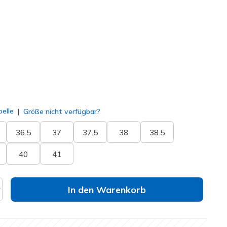
77209
WINE
)
lt
elle
Größe nicht verfügbar?
36.5
37
37.5
38
38.5
40
41
In den Warenkorb