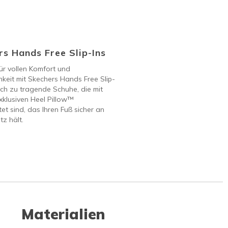
s Hands Free Slip-Ins
ür vollen Komfort und
keit mit Skechers Hands Free Slip-
ach zu tragende Schuhe, die mit
klusiven Heel Pillow™
et sind, das Ihren Fuß sicher an
tz hält.
Materialien