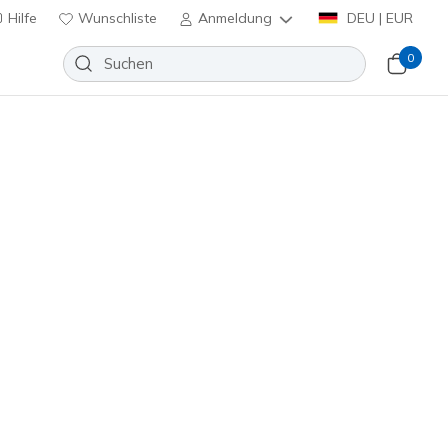
Hilfe
Wunschliste
Anmeldung
DEU | EUR
0
Slip-ins: Arch Fit Arcade - Cozy
e Steps
Wunschliste
 Bewertung
nbewertungen
inkl. MwSt.