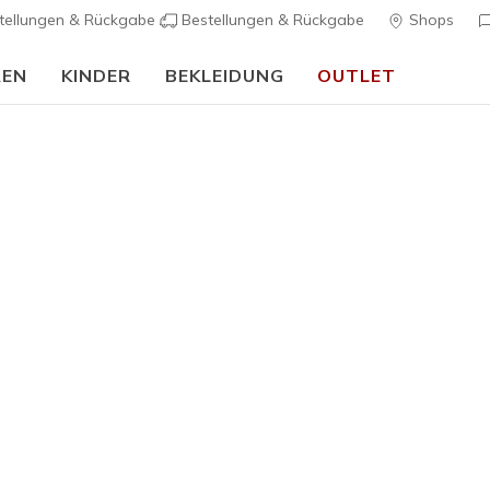
tellungen & Rückgabe
Bestellungen & Rückgabe
Shops
REN
KINDER
BEKLEIDUNG
OUTLET
90 Tage kostenlose Rückgabe
Jetzt anmelden
Damen
Im Trend
Skechers 
Fit Cuddl
1
5 von 5 Kunde
90,00 €