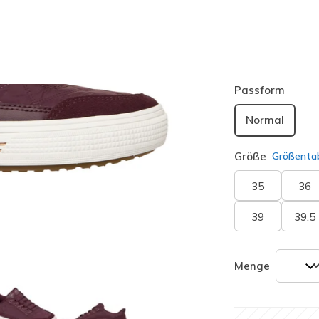
Farbe
Wine
(#
1
ausgewäh
Passform
Normal
Größe
Größentab
35
36
39
39.5
Menge