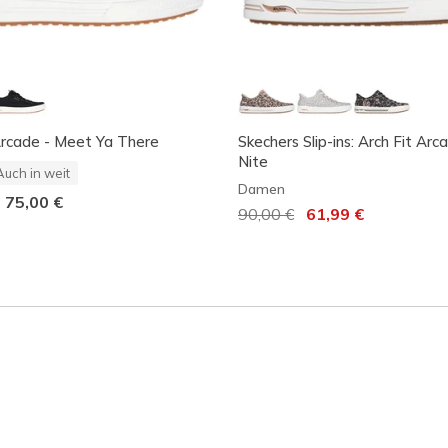
Arcade - Meet Ya There
Skechers Slip-ins: Arch Fit Arc
Nite
Auch in weit
Damen
-
75,00 €
Reduziert von
90,00 €
auf
61,99 €