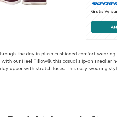
Gratis Versa
AN
through the day in plush cushioned comfort wearing
 with our Heel Pillow®, this casual slip-on sneake
rlay upper with stretch laces. This easy-wearing sty