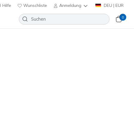
Hilfe
Wunschliste
Anmeldung
DEU | EUR
0
Slip-ins: Arch Fit Arcade - Cozy
e Steps
Wunschliste
 Bewertung
nbewertungen
inkl. MwSt.