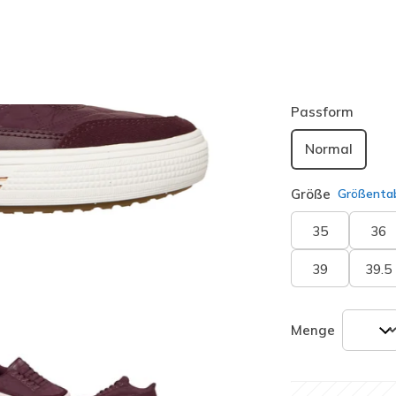
Farbe
Wine
(#
1
ausgewäh
Passform
Normal
Größe
Größentab
35
36
39
39.5
Menge