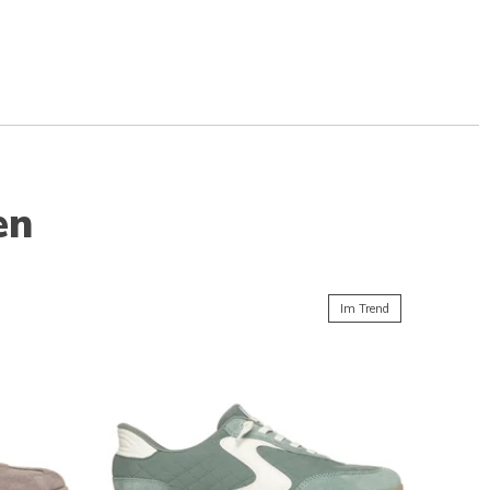
en
Im Trend