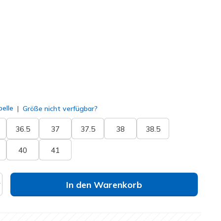
77209
WINE
)
lt
elle
Größe nicht verfügbar?
36.5
37
37.5
38
38.5
40
41
In den Warenkorb