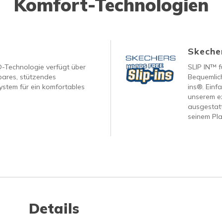
Komfort-Technologien
Skecher
®-Technologie verfügt über
SLIP IN™ f
ares, stützendes
Bequemlich
ystem für ein komfortables
ins®. Einf
unserem ex
ausgestatt
seinem Pla
Details