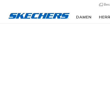
Bes
DAMEN
HER
Damen
Schuhe
Sneakers
Sneaker casual