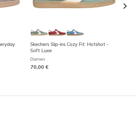
veryday
Skechers Slip-ins Cozy Fit: Hotshot -
Arch 
Soft Luxe
Dame
Damen
75,00
70,00 €