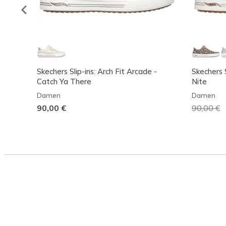
Skechers Slip-ins: Arch Fit Arcade -
Skechers S
Catch Ya There
Nite
Damen
Damen
90,00 €
Reduzier
90,00 €
a