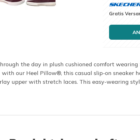
Gratis Versa
AN
through the day in plush cushioned comfort wearing
 with our Heel Pillow®, this casual slip-on sneake
rlay upper with stretch laces. This easy-wearing sty