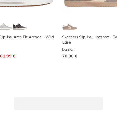
lip-ins: Arch Fit Arcade - Wild
Skechers Slip-ins: Hotshot - E
Ease
Damen
t von
uf
61,99 €
70,00 €