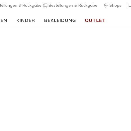
tellungen & Rückgabe
Bestellungen & Rückgabe
Shops
REN
KINDER
BEKLEIDUNG
OUTLET
🎒 Back To School Guide:
JETZT SHOPPEN
Damen
Im Trend
Skechers 
Fit Cuddl
1
5 von 5 Kunde
90,00 €