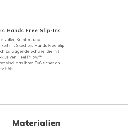
s Hands Free Slip-Ins
ür vollen Komfort und
keit mit Skechers Hands Free Slip-
ach zu tragende Schuhe, die mit
klusiven Heel Pillow™
et sind, das Ihren Fuß sicher an
tz hält.
Materialien