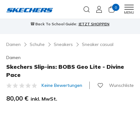
0
Men
MENU
🎒 Back To School Guide:
JETZT SHOPPEN
Damen
Schuhe
Sneakers
Sneaker casual
Damen
Skechers Slip-ins: BOBS Geo Lite - Divine
Pace
Wunschliste
Keine Bewertungen
5 von 5 Kundenbewertungen
80,00 €
inkl. MwSt.