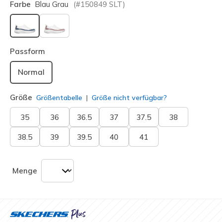
Farbe
Blau Grau
(#
150849
SLT
)
ausgewählt
Passform
Normal
Größe
Größentabelle
Größe nicht verfügbar?
35
36
36.5
37
37.5
38
38.5
39
39.5
40
41
Menge