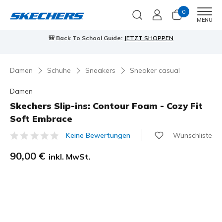
0
Men
MENU
🎒 Back To School Guide:
JETZT SHOPPEN
Damen
Schuhe
Sneakers
Sneaker casual
Damen
Skechers Slip-ins: Contour Foam - Cozy Fit
Soft Embrace
Wunschliste
Keine Bewertungen
3,6 von 5 Kundenbewertungen
90,00 €
inkl. MwSt.