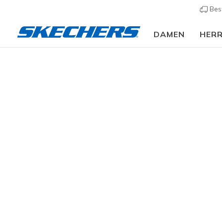
Bes
DAMEN
HER
Damen
Schuhe
Sneakers
Sneaker casual