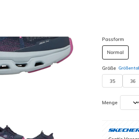
Farbe
Blau / Ro
ausgewäh
Passform
Normal
Größe
Größentab
35
36
Menge