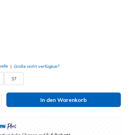
sa
(#
150513
NVPK
)
lt
elle
Größe nicht verfügbar?
37
In den Warenkorb