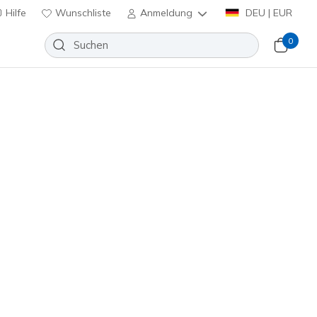
Hilfe
Wunschliste
Anmeldung
DEU | EUR
0
90 Tage kostenlose Rückgabe
Jetzt anmelden
Slip-ins: Glide-Step Altus - Fast
Wunschliste
 Bewertungen
enbewertungen
€
inkl. MwSt.