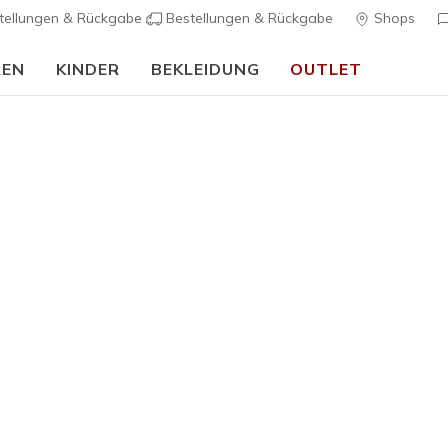
tellungen & Rückgabe
Bestellungen & Rückgabe
Shops
REN
KINDER
BEKLEIDUNG
OUTLET
Damen
Skechers 
Lane
2
3,4 von 5 Kund
105,00 