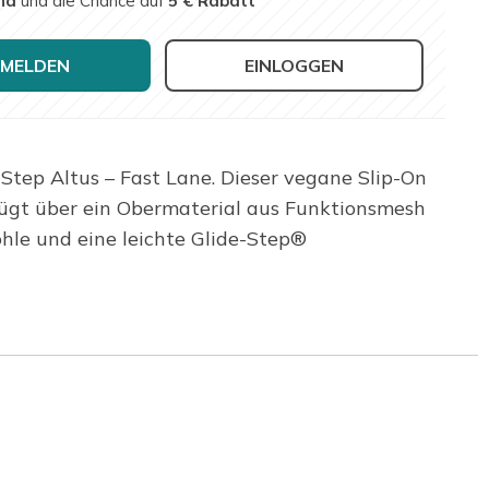
nd
und die Chance auf
5 € Rabatt
MELDEN
EINLOGGEN
Step Altus – Fast Lane. Dieser vegane Slip-On
rfügt über ein Obermaterial aus Funktionsmesh
hle und eine leichte Glide-Step®