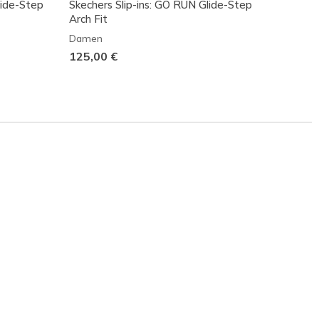
lide-Step
Skechers Slip-ins: GO RUN Glide-Step
Skeche
Arch Fit
Dame
Damen
95,00
125,00 €