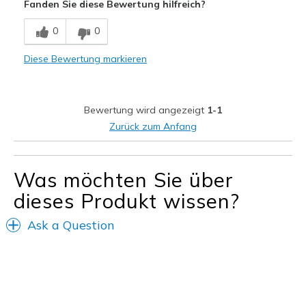
Fanden Sie diese Bewertung hilfreich?
Bequem
0
0
Hübsch
Diese Bewertung markieren
Leicht
Stoßdämpfend
Bewertung wird angezeigt
1-1
Geeignete Verwendung
Zurück zum Anfang
Freizeitkleidung
Was möchten Sie über
Breite
Passen genau
Größe
Passt genau
dieses Produkt wissen?
Meine Meinung zu Schuhen
Ich liebe Schuhe
Ask a Question