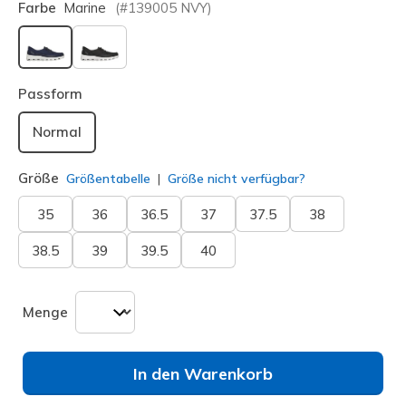
Farbe
Marine
(#
139005
NVY
)
ausgewählt
Passform
Normal
Größe
Größentabelle
Größe nicht verfügbar?
35
36
36.5
37
37.5
38
38.5
39
39.5
40
Menge
In den Warenkorb