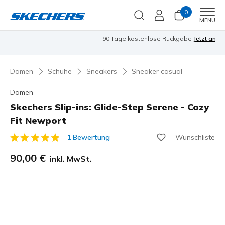
0
Men
MENU
90 Tage kostenlose Rückgabe
Jetzt anmelden
Damen
Schuhe
Sneakers
Sneaker casual
Damen
Skechers Slip-ins: Glide-Step Serene - Cozy
Fit Newport
Wunschliste
1 Bewertung
3,5 von 5 Kundenbewertungen
90,00 €
inkl. MwSt.