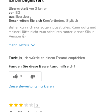
Ich bin begeistert
Übermittelt
vor 3 Jahren
von
BG
aus
Ebersberg
Beschreiben Sie sich
Komfortbetont, Stylisch
Bisher kann ich nur sagen, passt alles. Kann aufgrund
meiner Hüfte nicht zum schnüren runter, daher Slip In
Version 👍
mehr Details
Vorteile
Fazit
Ja, ich würde es einem Freund empfehlen
Attraktives Design
Fanden Sie diese Bewertung hilfreich?
Bequem
30
3
Hübsch
Diese Bewertung markieren
Leicht
Stoßdämpfend
3
Geeignete Verwendung