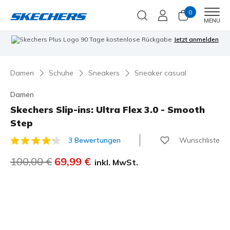
0
Men
MENU
90 Tage kostenlose Rückgabe
Jetzt anmelden
Damen
Schuhe
Sneakers
Sneaker casual
Damen
Skechers Slip-ins: Ultra Flex 3.0 - Smooth
Step
Wunschliste
3 Bewertungen
3,9 von 5 Kundenbewertungen
Reduziert von
100,00 €
auf
69,99 €
inkl. MwSt.