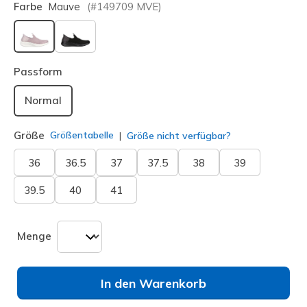
Farbe
Mauve
(#
149709
MVE
)
ausgewählt
Passform
Normal
Größe
Größentabelle
Größe nicht verfügbar?
36
36.5
37
37.5
38
39
39.5
40
41
Menge
In den Warenkorb