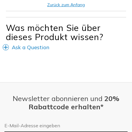
Drücken
Zurück zum Anfang
Steif
Was möchten Sie über
Geeignete Verwendung
dieses Produkt wissen?
Auf der Arbeit
Freizeitkleidung
Ask a Question
Breite
Fühlen sich zu schmal an
Größe
Fühlt sich zu klein an
Meine Meinung zu Schuhen
Ich liebe Schuhe
Newsletter abonnieren und
20%
Rabattcode erhalten*
E-Mail-Adresse