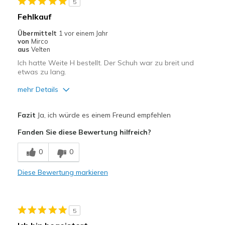
5
Fehlkauf
Übermittelt
1 vor einem Jahr
von
Mirco
aus
Velten
Ich hatte Weite H bestellt. Der Schuh war zu breit und
etwas zu lang.
mehr Details
Vorteile
Fazit
Ja, ich würde es einem Freund empfehlen
Bequem
Fanden Sie diese Bewertung hilfreich?
Geeignete Verwendung
0
0
Freizeitkleidung
Diese Bewertung markieren
Breite
Fühlen sich zu breit an
Größe
Fühlt sich zu groß an
Meine Meinung zu
Ersatzpaar für alte
5
Schuhen
Schuhe