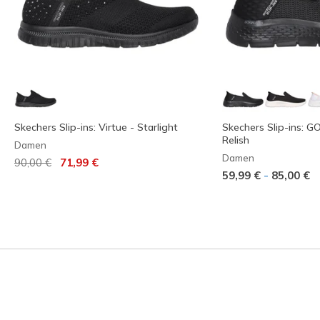
Skechers Slip-ins: Virtue - Starlight
Skechers Slip-ins: G
Relish
Damen
Damen
Reduziert von
auf
90,00 €
71,99 €
-
59,99 €
85,00 €