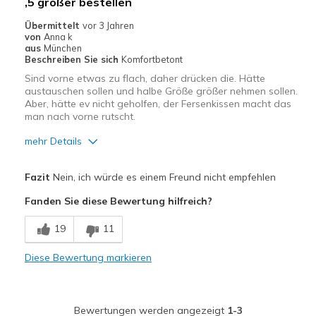
,5 größer bestellen
Auf der Arbeit
Übermittelt
vor 3 Jahren
von
Anna k
Freizeitkleidung
aus
München
Beschreiben Sie sich
Komfortbetont
Täglich in Gebrauch
Sind vorne etwas zu flach, daher drücken die. Hätte
austauschen sollen und halbe Größe größer nehmen sollen.
Breite
Passen genau
Aber, hätte ev nicht geholfen, der Fersenkissen macht das
man nach vorne rutscht.
Größe
Passt genau
Meine Meinung zu Schuhen
Ich liebe Schuhe
mehr Details
Vorteile
Fazit
Nein, ich würde es einem Freund nicht empfehlen
Attraktives Design
Fanden Sie diese Bewertung hilfreich?
Hübsch
19
11
Leicht
Diese Bewertung markieren
Stoßdämpfend
Nachteile
Bewertungen werden angezeigt
1-3