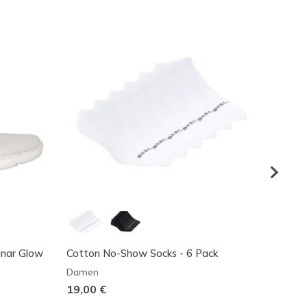
unar Glow
Cotton No-Show Socks - 6 Pack
Skeche
Grand
Damen
19,00 €
Dame