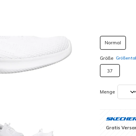
ausgewäh
Passform
Normal
Größe
Größentab
37
Menge
Gratis Versa