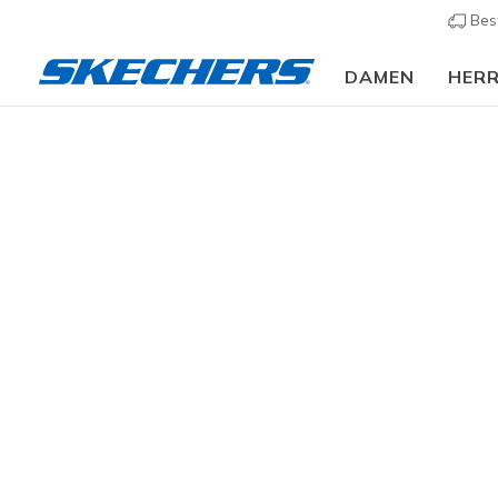
Bes
DAMEN
HER
Damen
Schuhe
Sneakers
Sneaker casual