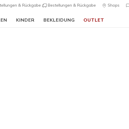
tellungen & Rückgabe
Bestellungen & Rückgabe
Shops
REN
KINDER
BEKLEIDUNG
OUTLET
90 Tage kostenlose Rückgabe
Jetzt anmelden
…
Damen
Skechers S
K
3,1 von 5 Kund
95,00 €
Farbe
Weiss
(#