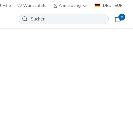
Hilfe
Wunschliste
Anmeldung
DEU | EUR
0
lip-ins: Ultra Flex 4.0
Wunschliste
eine Bewertungen
enbewertungen
inkl. MwSt.
150801
WHT
)