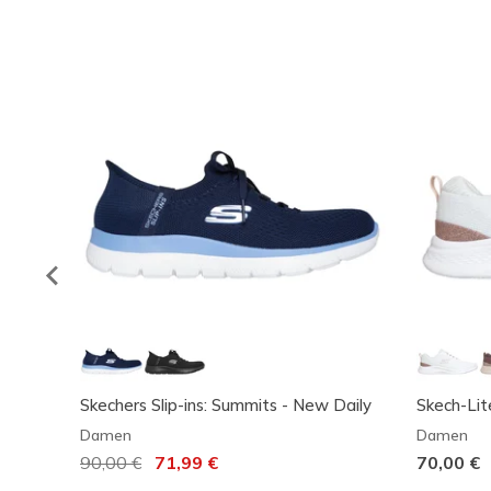
Skechers Slip-ins: Summits - New Daily
Skech-Lite
Damen
Damen
Reduziert von
90,00 €
auf
71,99 €
70,00 €