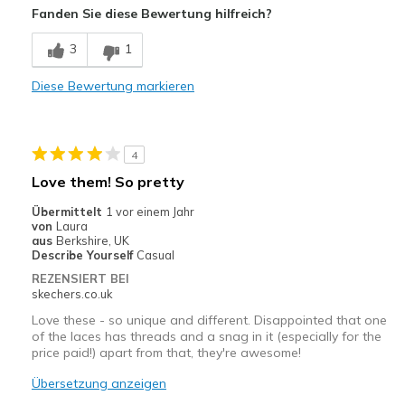
Fanden Sie diese Bewertung hilfreich?
Durable
3
1
Stylish
Diese Bewertung markieren
Geeignete Verwendung
Casual Wear
Going Out
4
Love them! So pretty
Width
Feels true to width
Übermittelt
1 vor einem Jahr
Sizing
Feels true to size
von
Laura
View On Shoes
I'm Really Into Shoes
aus
Berkshire, UK
Describe Yourself
Casual
REZENSIERT BEI
skechers.co.uk
Love these - so unique and different. Disappointed that one
of the laces has threads and a snag in it (especially for the
price paid!) apart from that, they're awesome!
Übersetzung anzeigen