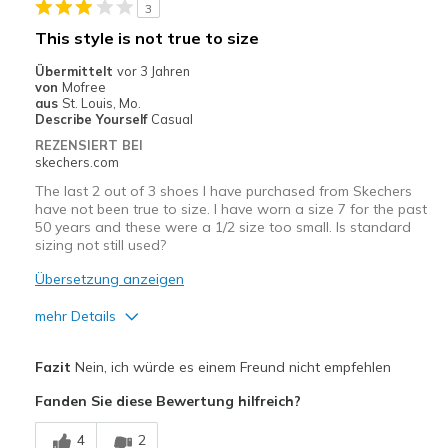
3
Geeignete Verwendung
This style is not true to size
Casual Wear
Übermittelt
vor 3 Jahren
von
Mofree
Going Out
aus
St. Louis, Mo.
Describe Yourself
Casual
Special Occasions
REZENSIERT BEI
skechers.com
Travel
The last 2 out of 3 shoes I have purchased from Skechers
have not been true to size. I have worn a size 7 for the past
Width
Feels true to width
50 years and these were a 1/2 size too small. Is standard
Sizing
Feels true to size
sizing not still used?
View On Shoes
I'm Into Shoes
Übersetzung anzeigen
mehr Details
Vorteile
Fazit
Nein, ich würde es einem Freund nicht empfehlen
Attractive Design
Fanden Sie diese Bewertung hilfreich?
Stylish
4
2