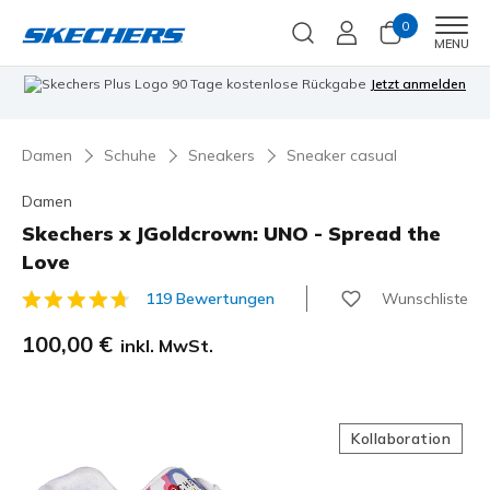
0
Men
MENU
90 Tage kostenlose Rückgabe
Jetzt anmelden
Damen
Schuhe
Sneakers
Sneaker casual
Damen
Skechers x JGoldcrown: UNO - Spread the
Love
Wunschliste
119 Bewertungen
4,5 von 5 Kundenbewertungen
100,00 €
inkl. MwSt.
Kollaboration