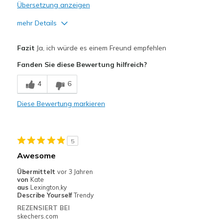
Übersetzung anzeigen
mehr Details
Vorteile
Fazit
Ja, ich würde es einem Freund empfehlen
Attractive Design
Fanden Sie diese Bewertung hilfreich?
Comfortable
4
6
Durable
Diese Bewertung markieren
Stylish
wipes clean easily
5
Nachteile
Awesome
Need Break In
Übermittelt
vor 3 Jahren
von
Kate
Geeignete Verwendung
aus
Lexington,ky
Describe Yourself
Trendy
Casual Wear
REZENSIERT BEI
skechers.com