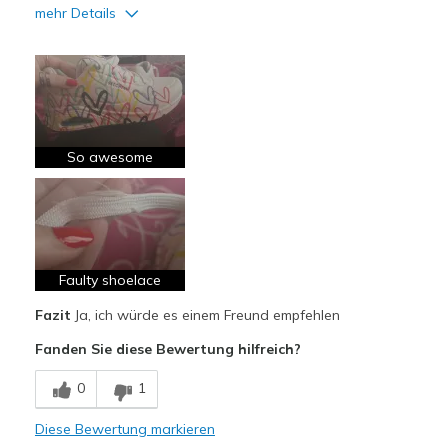
mehr Details
Vorteile
Attractive Design
Breathe Well
Comfortable
So awesome
Durable
Stylish
Nachteile
Faulty shoelace
Imperfection in the shoelaces
Fazit
Ja, ich würde es einem Freund empfehlen
Geeignete Verwendung
Fanden Sie diese Bewertung hilfreich?
Casual Wear
0
1
Width
Feels true to width
Diese Bewertung markieren
Sizing
Feels true to size