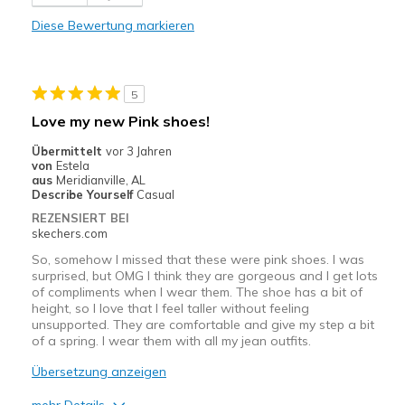
View On Shoes
I'm Into Shoes
Diese Bewertung markieren
5
Love my new Pink shoes!
Übermittelt
vor 3 Jahren
von
Estela
aus
Meridianville, AL
Describe Yourself
Casual
REZENSIERT BEI
skechers.com
So, somehow I missed that these were pink shoes. I was
surprised, but OMG I think they are gorgeous and I get lots
of compliments when I wear them. The shoe has a bit of
height, so I love that I feel taller without feeling
unsupported. They are comfortable and give my step a bit
of a spring. I wear them with all my jean outfits.
Übersetzung anzeigen