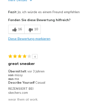
mehr Details
Vorteile
Fazit
Ja, ich würde es einem Freund empfehlen
Attractive Design
Fanden Sie diese Bewertung hilfreich?
Comfortable
16
10
Durable
Diese Bewertung markieren
Geeignete Verwendung
Casual Wear
4
Travel
great sneaker
Width
Feels true to width
Übermittelt
vor 3 Jahren
von
missy
Sizing
Feels true to size
aus
ma
View On Shoes
I'm Into Shoes
Describe Yourself
Casual
REZENSIERT BEI
skechers.com
wear them at work.