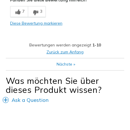
Fanden Sie diese Bewertung hilfreich?
Comfortable
7
3
Stylish
Diese Bewertung markieren
Geeignete Verwendung
Casual Wear
Bewertungen werden angezeigt
1-10
Going Out
Zurück zum Anfang
Special Occasions
Nächste
»
Travel
Was möchten Sie über
Width
Feels true to width
dieses Produkt wissen?
Sizing
Feels true to size
View On Shoes
I'm Really Into Shoes
Ask a Question