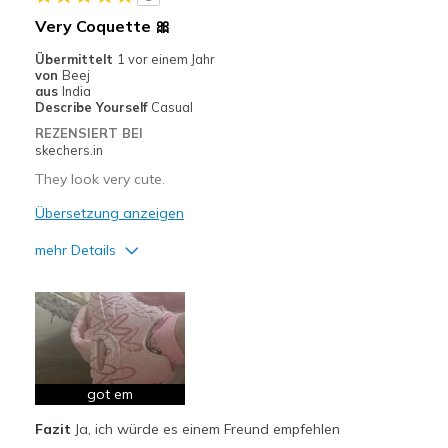
Very Coquette 🎀
Übermittelt
1 vor einem Jahr
von
Beej
aus
India
Describe Yourself
Casual
REZENSIERT BEI
skechers.in
They look very cute.
Übersetzung anzeigen
mehr Details
Vorteile
Attractive Design
Breathe Well
Comfortable
got em
Fazit
Ja, ich würde es einem Freund empfehlen
Coquette