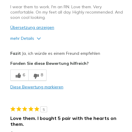
Going Out
I wear them to work. I'm an RN. Love them. Very
Special Occasions
comfortable. On my feet all day. Highly recommended. And
soon cool looking.
Travel
Übersetzung anzeigen
Width
Feels true to width
mehr Details
Sizing
Feels true to size
Vorteile
View On Shoes
Shoes are for Wearing
Fazit
Ja, ich würde es einem Freund empfehlen
Attractive Design
Fanden Sie diese Bewertung hilfreich?
Comfortable
6
8
Durable
Diese Bewertung markieren
Stylish
Geeignete Verwendung
5
Casual Wear
Love them. I bought 5 pair with the hearts on
them.
Special Occasions