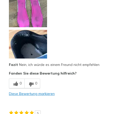
Attraktives Design
Hübsch
Nachteile
Nutzen schnell ab
Unbequem
Geeignete Verwendung
Freizeitkleidung
Fazit
Nein, ich würde es einem Freund nicht empfehlen
Breite
Fühlen sich zu schmal an
Fanden Sie diese Bewertung hilfreich?
Größe
Passt genau
0
0
Meine Meinung zu
Ersatzpaar für alte
Schuhen
Schuhe
Diese Bewertung markieren
5