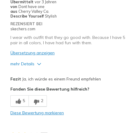
Übermittelt
vor 3 Jahren
Width
Feels true to width
von
Dont have one
aus
Cherry Valley Ca.
Sizing
Feels true to size
Describe Yourself
Stylish
View On Shoes
I'm Really Into Shoes
REZENSIERT BEI
skechers.com
I wear with outfit that they go good with. Because I have 5
pair in all colors, I have had fun with them.
Übersetzung anzeigen
mehr Details
Vorteile
Fazit
Ja, ich würde es einem Freund empfehlen
Attractive Design
Fanden Sie diese Bewertung hilfreich?
Breathe Well
5
2
Comfortable
Diese Bewertung markieren
Durable
Stylish