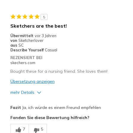
View On Shoes
I'm Really Into Shoes
5
Sketchers are the best!
Übermittelt
vor 3 Jahren
von
Sketcherlover
aus
SC
Describe Yourself
Casual
REZENSIERT BEI
skechers.com
Bought these for a nursing friend. She loves them!
Übersetzung anzeigen
mehr Details
Vorteile
Fazit
Ja, ich würde es einem Freund empfehlen
Attractive Design
Fanden Sie diese Bewertung hilfreich?
Width
Feels true to width
7
5
Sizing
Feels true to size