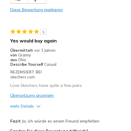
Nachteile
Diese Bewertung markieren
Not true to size
Geeignete Verwendung
5
Casual Wear
Yes would buy again
Going Out
Übermittelt
vor 3 Jahren
von
Granny
Special Occasions
aus
Ohio
Describe Yourself
Casual
Travel
REZENSIERT BEI
skechers.com
Width
Feels true to width
Love Skechers have quite a few pairs
Sizing
Feels half size too small
View On Shoes
Übersetzung anzeigen
Shoes are for Wearing
mehr Details
Vorteile
Fazit
Ja, ich würde es einem Freund empfehlen
Attractive Design