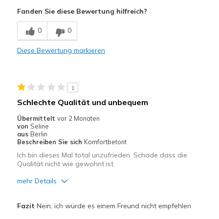
Attraktives Design
Fanden Sie diese Bewertung hilfreich?
Bequem
0
0
Geeignete Verwendung
Diese Bewertung markieren
Auf der Arbeit
Freizeitkleidung
1
Zum Ausgehen
Schlechte Qualität und unbequem
Breite
Passen genau
Übermittelt
vor 2 Monaten
von
Seline
Größe
Passt genau
aus
Berlin
Meine Meinung zu
Ersatzpaar für alte
Beschreiben Sie sich
Komfortbetont
Schuhen
Schuhe
Ich bin dieses Mal total unzufrieden. Schade dass die
Qualität nicht wie gewohnt ist.
mehr Details
Vorteile
Fazit
Nein, ich würde es einem Freund nicht empfehlen
Hübsch