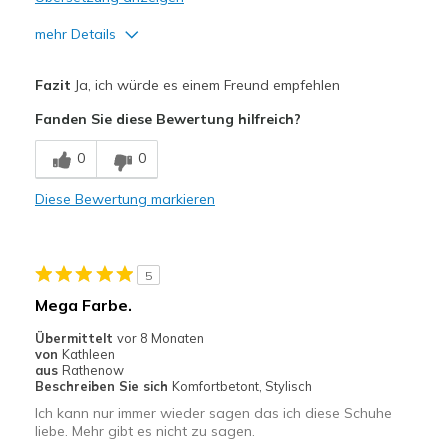
mehr Details
Vorteile
Fazit
Ja, ich würde es einem Freund empfehlen
Attractive Design
Fanden Sie diese Bewertung hilfreich?
Breathe Well
0
0
Comfortable
Diese Bewertung markieren
Durable
Stylish
5
Geeignete Verwendung
Mega Farbe.
Casual Wear
Übermittelt
vor 8 Monaten
von
Kathleen
Going Out
aus
Rathenow
Beschreiben Sie sich
Komfortbetont, Stylisch
Travel
Ich kann nur immer wieder sagen das ich diese Schuhe
liebe. Mehr gibt es nicht zu sagen.
Width
Feels true to width