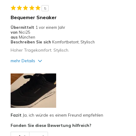
Geeignete Verwendung
5
Auf der Arbeit
Bequemer Sneaker
Freizeitkleidung
Übermittelt
1 vor einem Jahr
von
Nici25
Zum Ausgehen
aus
München
Beschreiben Sie sich
Komfortbetont, Stylisch
Breite
Passen genau
Hoher Tragekomfort. Stylisch.
Größe
Passt genau
mehr Details
Meine Meinung zu Schuhen
Ich liebe Schuhe
Vorteile
Attraktives Design
Bequem
Stoßdämpfend
Fazit
Ja, ich würde es einem Freund empfehlen
Geeignete Verwendung
Fanden Sie diese Bewertung hilfreich?
Auf der Arbeit