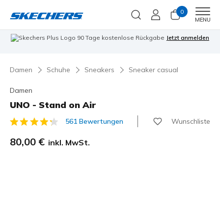
0
Men
MENU
90 Tage kostenlose Rückgabe
Jetzt anmelden
Damen
Schuhe
Sneakers
Sneaker casual
Damen
UNO - Stand on Air
Wunschliste
561 Bewertungen
4,6 von 5 Kundenbewertungen
80,00 €
inkl. MwSt.