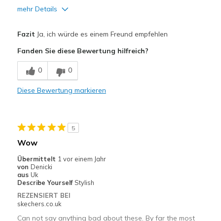
mehr Details
Sizing
Feels true to size
View On Shoes
Shoes are for Wearing
Vorteile
Fazit
Ja, ich würde es einem Freund empfehlen
Attraktives Design
Fanden Sie diese Bewertung hilfreich?
Bequem
0
0
Hübsch
Diese Bewertung markieren
Leicht
Stoßdämpfend
5
Geeignete Verwendung
Wow
Auf der Arbeit
Übermittelt
1 vor einem Jahr
von
Denicki
Besondere Anlässe
aus
Uk
Describe Yourself
Stylish
Freizeitkleidung
REZENSIERT BEI
skechers.co.uk
Zum Ausgehen
Can not say anything bad about these. By far the most