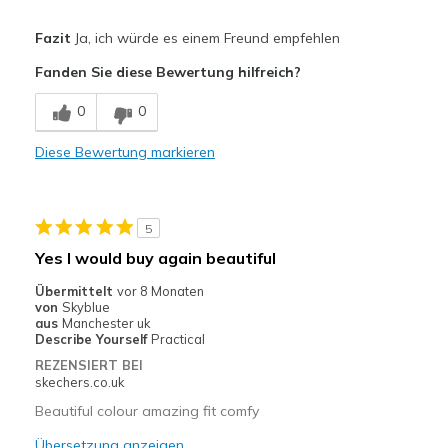
Vorteile
Fazit
Ja, ich würde es einem Freund empfehlen
Attractive Design
Fanden Sie diese Bewertung hilfreich?
Breathe Well
0
0
Comfortable
Diese Bewertung markieren
Durable
Stylish
5
Geeignete Verwendung
Yes I would buy again beautiful
Casual Wear
Übermittelt
vor 8 Monaten
von
Skyblue
Width
Feels true to width
aus
Manchester uk
Describe Yourself
Practical
Sizing
Feels true to size
REZENSIERT BEI
View On Shoes
I'm Into Shoes
skechers.co.uk
Beautiful colour amazing fit comfy
Übersetzung anzeigen