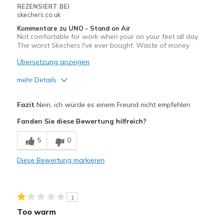
Special Occasions
REZENSIERT BEI
skechers.co.uk
Travel
Kommentare zu UNO - Stand on Air
Not comfortable for work when your on your feet all day.
Width
Feels true to width
The worst Skechers I've ever bought. Waste of money
Sizing
Feels true to size
Übersetzung anzeigen
View On Shoes
I'm Really Into Shoes
mehr Details
Vorteile
Fazit
Nein, ich würde es einem Freund nicht empfehlen
Durable
Fanden Sie diese Bewertung hilfreich?
Nachteile
5
0
Poor Cushioning
Diese Bewertung markieren
Width
Feels true to width
Sizing
Feels true to size
View On Shoes
I'm Into Shoes
1
Too warm