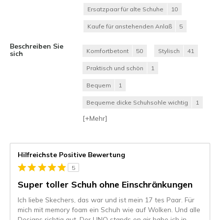
Ersatzpaar für alte Schuhe
10
Kaufe für anstehenden Anlaß
5
Beschreiben Sie
Komfortbetont
50
Stylisch
41
sich
Praktisch und schön
1
Bequem
1
Bequeme dicke Schuhsohle wichtig
1
[+
Mehr
]
Hilfreichste Positive Bewertung
5
Super toller Schuh ohne Einschränkungen
Ich liebe Skechers, das war und ist mein 17 tes Paar. Für
mich mit memory foam ein Schuh wie auf Wolken. Und alle
Designs richtig gut. Der UNO stands on air habe ich in