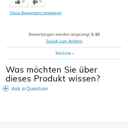
0
0
Freizeitkleidung
Diese Bewertung markieren
Breite
Passen genau
Größe
Passt genau
Meine Meinung zu Schuhen
Ich liebe Schuhe
Bewertungen werden angezeigt
1-10
Zurück zum Anfang
Nächste
»
Was möchten Sie über
dieses Produkt wissen?
Ask a Question