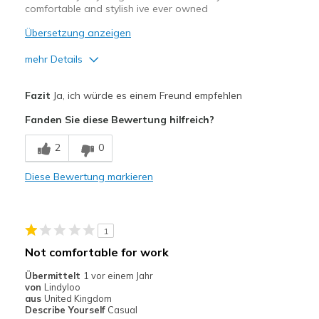
comfortable and stylish ive ever owned
Breite
Passen genau
Größe
Passt genau
Übersetzung anzeigen
Meine Meinung zu Schuhen
Ich liebe Schuhe
mehr Details
Vorteile
Fazit
Ja, ich würde es einem Freund empfehlen
Attractive Design
Fanden Sie diese Bewertung hilfreich?
Breathe Well
2
0
Comfortable
Diese Bewertung markieren
Durable
Stylish
1
Geeignete Verwendung
Not comfortable for work
Casual Wear
Übermittelt
1 vor einem Jahr
von
Lindyloo
Going Out
aus
United Kingdom
Describe Yourself
Casual