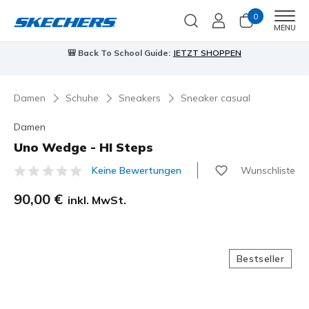
0
Men
MENU
🎒 Back To School Guide:
JETZT SHOPPEN
Damen
Schuhe
Sneakers
Sneaker casual
Damen
Uno Wedge - HI Steps
Wunschliste
Keine Bewertungen
4,1 von 5 Kundenbewertungen
90,00 €
inkl. MwSt.
Bestseller