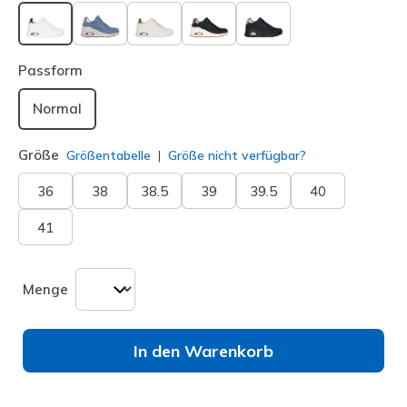
ausgewählt
Passform
Normal
Größe
Größentabelle
Größe nicht verfügbar?
36
38
38.5
39
39.5
40
41
Menge
In den Warenkorb