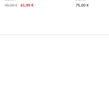
Reduziert von
auf
90,00 €
61,99 €
75,00 €