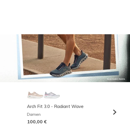
Arch Fit 3.0 - Radiant Wave
Relaxed
Damen
Herren
100,00 €
95,00 