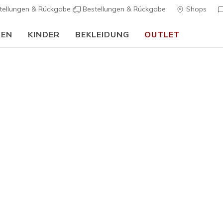
tellungen & Rückgabe
Bestellungen & Rückgabe
Shops
REN
KINDER
BEKLEIDUNG
OUTLET
90 Tage kostenlose Rückgabe
Jetzt anmelden
…
rch Fit
Sandalen
Leinensc