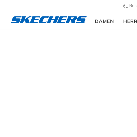
Bes
DAMEN
HER
Slip-ins
A