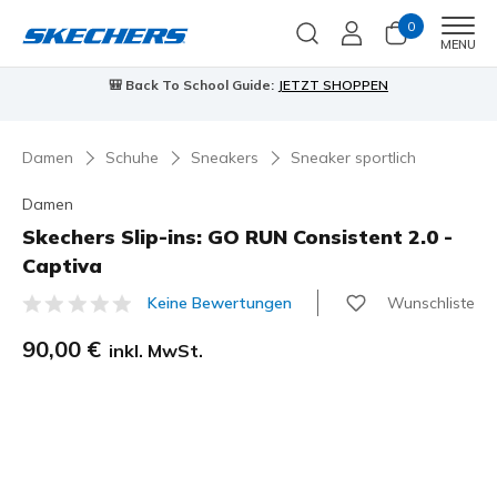
0
Men
MENU
🎒 Back To School Guide:
JETZT SHOPPEN
Damen
Schuhe
Sneakers
Sneaker sportlich
Damen
Skechers Slip-ins: GO RUN Consistent 2.0 -
Captiva
Wunschliste
Keine Bewertungen
3,6 von 5 Kundenbewertungen
90,00 €
inkl. MwSt.