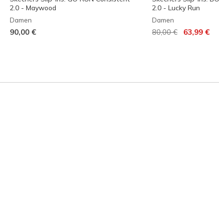
2.0 - Maywood
2.0 - Lucky Run
Damen
Damen
Reduziert von
auf
90,00 €
80,00 €
63,99 €