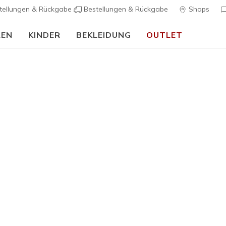
tellungen & Rückgabe
Bestellungen & Rückgabe
Shops
REN
KINDER
BEKLEIDUNG
OUTLET
90 Tage kostenlose Rückgabe
Jetzt anmelden
rch Fit
Sandalen
Leinensc