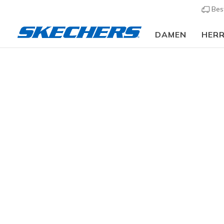
Bes
DAMEN
HER
Slip-ins
A