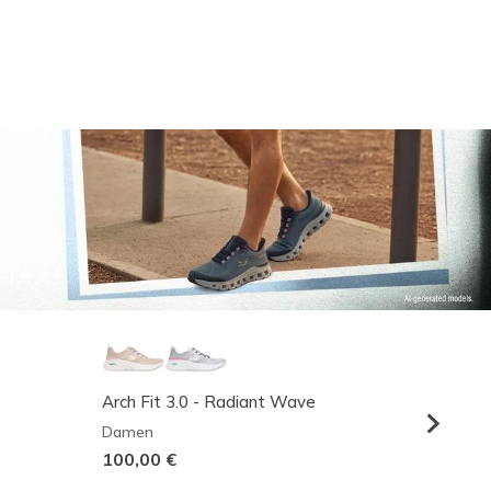
Arch Fit 3.0 - Radiant Wave
Relaxed
Damen
Herren
100,00 €
95,00 