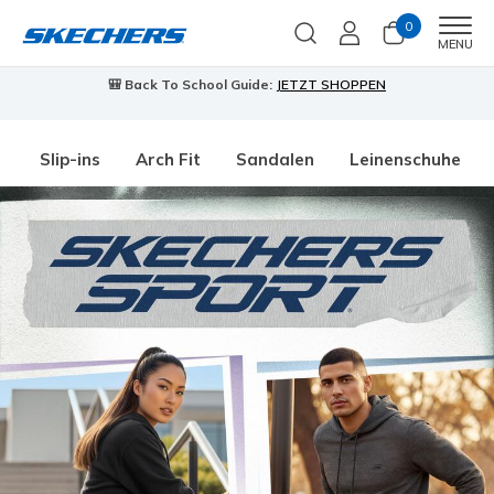
0
Men
MENU
🎒 Back To School Guide:
JETZT SHOPPEN
Slip-ins
Arch Fit
Sandalen
Leinenschuhe