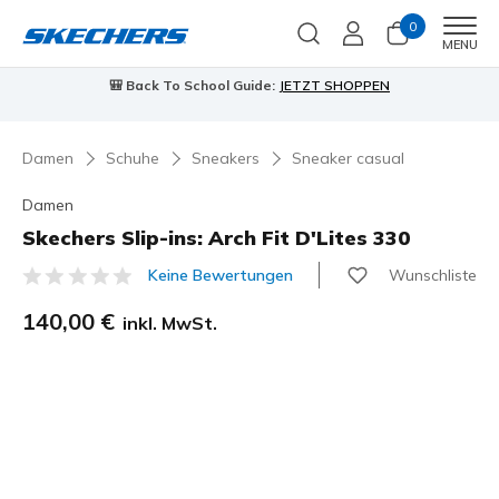
0
Men
MENU
90 Tage kostenlose Rückgabe
Jetzt anmelden
Damen
Schuhe
Sneakers
Sneaker casual
Damen
Skechers Slip-ins: Arch Fit D'Lites 330
Wunschliste
Keine Bewertungen
4,4 von 5 Kundenbewertungen
140,00 €
inkl. MwSt.