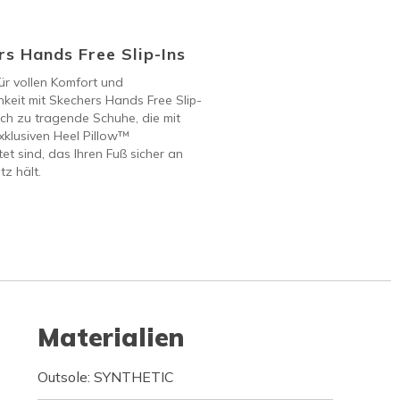
s Hands Free Slip-Ins
ür vollen Komfort und
keit mit Skechers Hands Free Slip-
ach zu tragende Schuhe, die mit
klusiven Heel Pillow™
et sind, das Ihren Fuß sicher an
tz hält.
Materialien
Outsole: SYNTHETIC