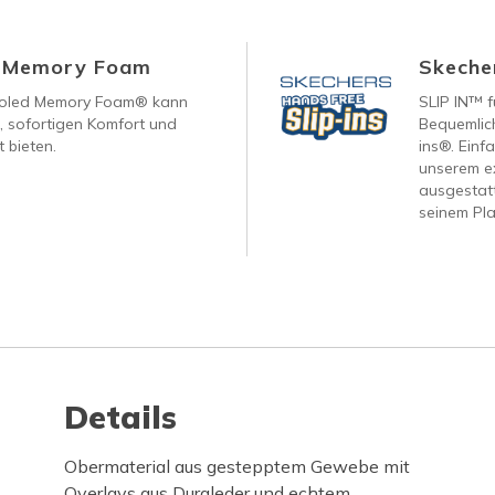
d Memory Foam
Skecher
ooled Memory Foam® kann
SLIP IN™ f
, sofortigen Komfort und
Bequemlich
 bieten.
ins®. Einf
unserem ex
ausgestatt
seinem Pla
Details
Obermaterial aus gestepptem Gewebe mit
Overlays aus Duraleder und echtem