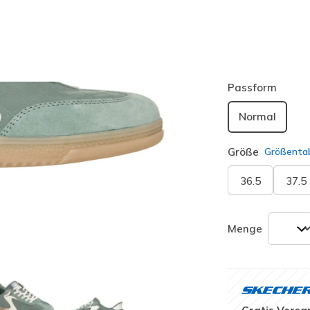
Farbe
Grün
(#
1
ausgewäh
Passform
Normal
Größe
Größentab
36.5
37.5
Menge