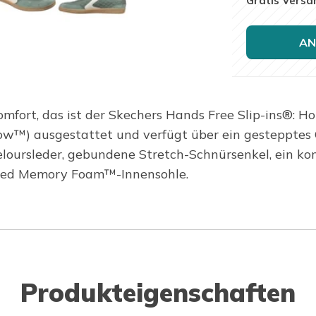
Gratis Versa
AN
mfort, das ist der Skechers Hands Free Slip-ins®: Hot
llow™) ausgestattet und verfügt über ein gesteppte
oursleder, gebundene Stretch-Schnürsenkel, ein kon
ooled Memory Foam™-Innensohle.
Produkteigenschaften