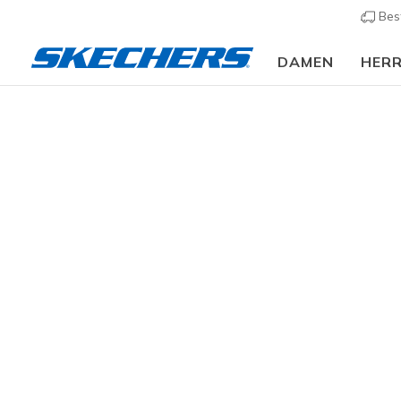
Bes
DAMEN
HER
Damen
Schuhe
Sneakers
Sneaker casual