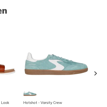
en
 Look
Hotshot - Varsity Crew
Hotsh