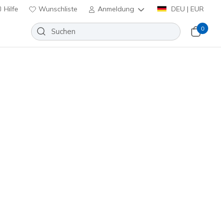
Hilfe
Wunschliste
Anmeldung
DEU | EUR
0
Slip-ins Cozy Fit: Hotshot - Soft
Wunschliste
eine Bewertungen
enbewertungen
inkl. MwSt.