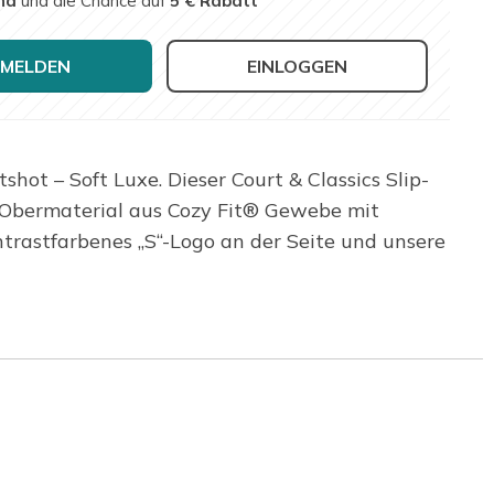
nd
und die Chance auf
5 € Rabatt
MELDEN
EINLOGGEN
shot – Soft Luxe. Dieser Court & Classics Slip-
s Obermaterial aus Cozy Fit® Gewebe mit
trastfarbenes „S“-Logo an der Seite und unsere