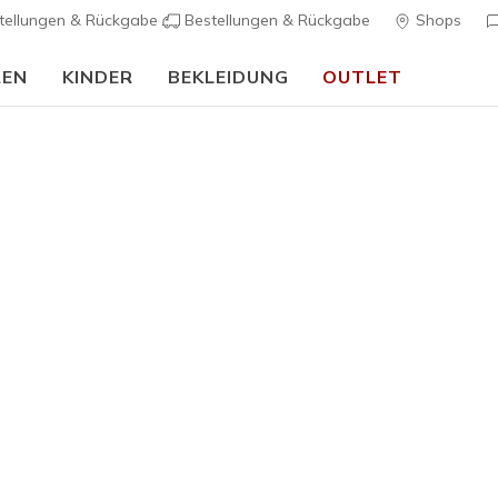
tellungen & Rückgabe
Bestellungen & Rückgabe
Shops
REN
KINDER
BEKLEIDUNG
OUTLET
🎒 Back To School Guide:
JETZT SHOPPEN
Damen
Im Trend
Skechers 
Luxe
K
4,7 von 5 Kund
70,00 €