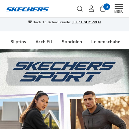
0
Men
MENU
🎒 Back To School Guide:
JETZT SHOPPEN
Slip-ins
Arch Fit
Sandalen
Leinenschuhe