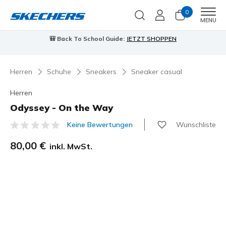
0
Men
MENU
🎒 Back To School Guide:
JETZT SHOPPEN
Herren
Schuhe
Sneakers
Sneaker casual
Herren
Odyssey - On the Way
Wunschliste
Keine Bewertungen
3,3 von 5 Kundenbewertungen
80,00 €
inkl. MwSt.